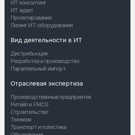
ИТ консалтинг
ИТ аудит
Проектирование
Лизинг ИТ-оборудования
Вид деятельности в ИТ
Дистрибьюция
Разработка и производство
Параллельный импорт
Отраслевая экспертиза
Производственные предприятия
Ритейл и FMCG
Строительство
Телеком
Транспорт и логистика
Образование