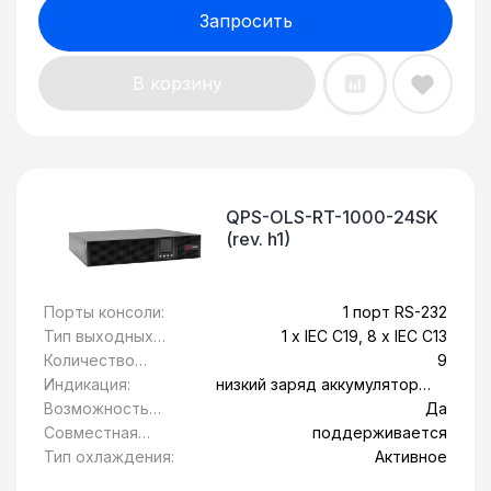
Запросить
В корзину
QPS-OLS-RT-1000-24SK
(rev. h1)
Порты консоли:
1 порт RS-232
Тип выходных
1 x IEC C19, 8 x IEC C13
розеток:
Количество
9
розеток с
Индикация:
низкий заряд аккумулятора,
питанием от
Обрыв вводной линии,
Возможность
Да
батареи:
перегрев, сбой системы
установки в
Совместная
поддерживается
стойку 19":
работа с
Тип охлаждения:
Активное
генератором: