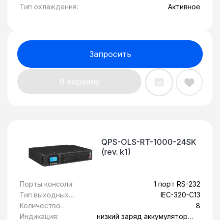
стойку 19":
работа с
Тип охлаждения:
Активное
генератором:
Запросить
В корзину
QPS-OLS-RT-1000-24SK
(rev. k1)
Порты консоли:
1 порт RS-232
Тип выходных
IEC-320-C13
розеток:
Количество
8
розеток с
Индикация:
низкий заряд аккумулятора,