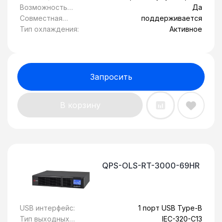
питанием от
Обрыв вводной линии,
Возможность
Да
батареи:
перегрев, сбой системы
установки в
Совместная
поддерживается
стойку 19":
работа с
Тип охлаждения:
Активное
генератором:
Запросить
В корзину
QPS-OLS-RT-3000-69HR
USB интерфейс:
1 порт USB Type-B
Тип выходных
IEC-320-C13