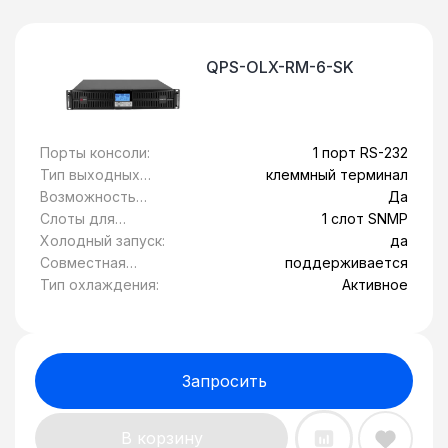
QPS-OLX-RM-6-SK
Порты консоли:
1 порт RS-232
Тип выходных
клеммный терминал
розеток:
Возможность
Да
установки в
Слоты для
1 слот SNMP
стойку 19":
модулей
Холодный запуск:
да
расширения:
Совместная
поддерживается
работа с
Тип охлаждения:
Активное
генератором:
Запросить
В корзину