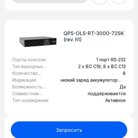
QPS-OLS-RT-3000-72SK
(rev. h1)
Порты консоли:
1 порт RS-232
Тип выходных
2 x IEC C19, 8 x IEC C13
розеток:
Количество
8
розеток с
Индикация:
низкий заряд аккумулятора,
питанием от
Обрыв вводной линии,
Возможность
Да
батареи:
перегрев, сбой системы
установки в
Совместная
поддерживается
стойку 19":
работа с
Тип охлаждения:
Активное
генератором:
Запросить