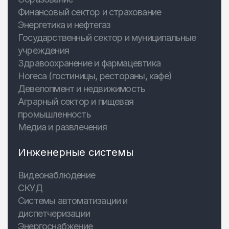
Финансовый сектор и страхование
Энергетика и нефтегаз
Государственный сектор и муниципальные
учреждения
Здравоохранение и фармацевтика
Horeca (гостиницы, рестораны, кафе)
Девелопмент и недвижимость
Аграрный сектор и пищевая
промышленность
Медиа и развлечения
Инженерные системы
Видеонаблюдение
СКУД
Системы автоматизации и
диспетчеризации
Энергоснабжение