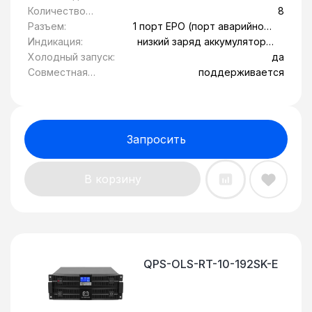
розеток:
Количество
8
розеток с
Разъем:
1 порт EPO (порт аварийного
питанием от
отключения), 1 порт RS-232, 1
Индикация:
низкий заряд аккумулятора,
батареи:
слот SNMP
Обрыв вводной линии,
Холодный запуск:
да
перегрев, сбой системы
Совместная
поддерживается
работа с
генератором:
Запросить
В корзину
QPS-OLS-RT-10-192SK-E