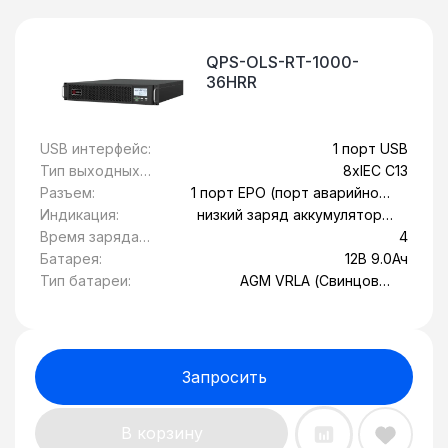
QPS-OLS-RT-1000-
36HRR
USB интерфейс:
1 порт USB
Тип выходных
8xIEC C13
розеток:
Разъем:
1 порт EPO (порт аварийного
отключения), 1 порт RS-232, 1
Индикация:
низкий заряд аккумулятора,
слот SNMP
Обрыв вводной линии,
Время заряда
4
перегрев, сбой системы
батареи, ч:
Батарея:
12В 9.0Ач
Тип батареи:
AGM VRLA (Свинцово-
кислотные
герметизированные с
защитой от утечки)
Запросить
В корзину