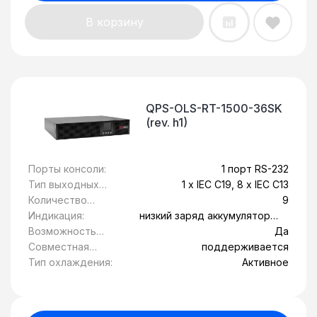
В корзину
QPS-OLS-RT-1500-36SK
(rev. h1)
Порты консоли:
1 порт RS-232
Тип выходных
1 x IEC C19, 8 x IEC C13
розеток:
Количество
9
розеток с
Индикация:
низкий заряд аккумулятора,
питанием от
Обрыв вводной линии,
Возможность
Да
батареи:
перегрев, сбой системы
установки в
Совместная
поддерживается
стойку 19":
работа с
Тип охлаждения:
Активное
генератором: