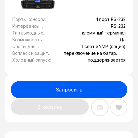
Порты консоли:
1 порт RS-232
Интерфейсы
RS-232
управления:
Тип выходных
клеммный терминал
розеток:
Возможность
Да
установки в
Слоты для
1 слот SNMP (опция)
стойку 19":
модулей
Всплеск и защита
переключение на батареи
расширения:
от
при выходе за границы
Холодный запуск:
поддерживается
перенапряжения:
диапазона значения
напряжения
Запросить
В корзину