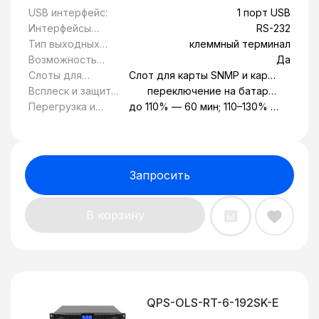
USB интерфейс:
1 порт USB
Интерфейсы
RS-232
управления:
Тип выходных
клеммный терминал
розеток:
Возможность
Да
установки в
Слоты для
Слот для карты SNMP и карты
стойку 19":
модулей
контактов состояния
Всплеск и защита
переключение на батареи
расширения:
от
при выходе за границы
Перегрузка и
до 110% — 60 мин; 110–130% —
перенапряжения:
диапазона значения
короткое
1 мин; 130–150 % — 30 с
напряжения
замыкание:
Запросить
В корзину
QPS-OLS-RT-6-192SK-E