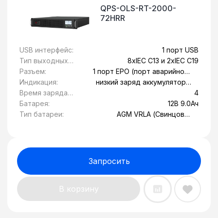
QPS-OLS-RT-2000-
72HRR
USB интерфейс:
1 порт USB
Тип выходных
8xIEC C13 и 2xIEC C19
розеток:
Разъем:
1 порт EPO (порт аварийного
отключения), 1 порт RS-232, 1
Индикация:
низкий заряд аккумулятора,
слот SNMP
Обрыв вводной линии,
Время заряда
4
перегрев, сбой системы
батареи, ч:
Батарея:
12В 9.0Ач
Тип батареи:
AGM VRLA (Свинцово-
кислотные
герметизированные с
защитой от утечки)
Запросить
В корзину