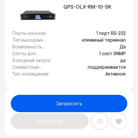
QPS-OLX-RM-10-SK
Порты консоли:
1 порт RS-232
Тип выходных
клеммный терминал
розеток:
Возможность
Да
установки в
Слоты для
1 слот SNMP
стойку 19":
модулей
Холодный запуск:
да
расширения:
Совместная
поддерживается
работа с
Тип охлаждения:
Активное
генератором:
Запросить
В корзину