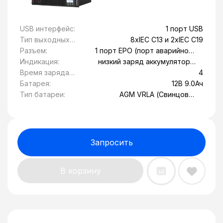
USB интерфейс:
1 порт USB
Тип выходных
8xIEC C13 и 2xIEC C19
розеток:
Разъем:
1 порт EPO (порт аварийного
отключения), 1 порт RS-232, 1
Индикация:
низкий заряд аккумулятора,
слот SNMP
Обрыв вводной линии,
Время заряда
4
перегрев, сбой системы
батареи, ч:
Батарея:
12В 9.0Ач
Тип батареи:
AGM VRLA (Свинцово-
кислотные
герметизированные с
защитой от утечки)
Запросить
В корзину