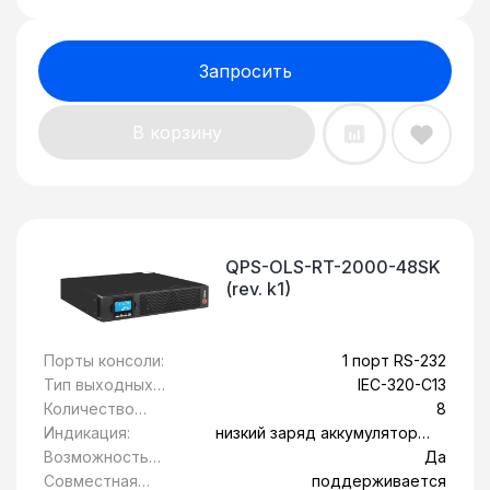
Запросить
В корзину
QPS-OLS-RT-2000-48SK
(rev. k1)
Порты консоли:
1 порт RS-232
Тип выходных
IEC-320-C13
розеток:
Количество
8
розеток с
Индикация:
низкий заряд аккумулятора,
питанием от
Обрыв вводной линии,
Возможность
Да
батареи:
перегрев, сбой системы
установки в
Совместная
поддерживается