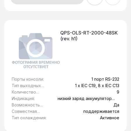
QPS-OLS-RT-2000-48SK
(rev. h1)
Порты консоли:
1 порт RS-232
Тип выходных
1 x IEC C19, 8 x IEC C13
розеток:
Количество
9
розеток с
Индикация:
низкий заряд аккумулятора,
питанием от
Обрыв вводной линии,
Возможность
Да
батареи:
перегрев, сбой системы
установки в
Совместная
поддерживается
стойку 19":
работа с
Тип охлаждения:
Активное
генератором: