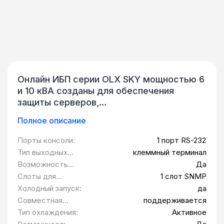
Онлайн ИБП серии OLX SKY мощностью 6
и 10 кВА созданы для обеспечения
защиты серверов,
телекоммуникационного, сетевого,
Полное описание
промышленного, а также любого другого
оборудования, предъявляющего
Порты консоли:
1 порт RS-232
повышенные требования к качеству
Тип выходных
клеммный терминал
сетевого электропитания. Благодаря
розеток:
Возможность
Да
использованию архитектуры двойного
установки в
Слоты для
1 слот SNMP
преобразования ИБП обеспечивают
стойку 19":
модулей
Холодный запуск:
да
абсолютную защиту от всех проблем с
расширения:
Совместная
поддерживается
электропитанием. Особенности:
работа с
Тип охлаждения:
Активное
Поддерживает возможность
генератором: