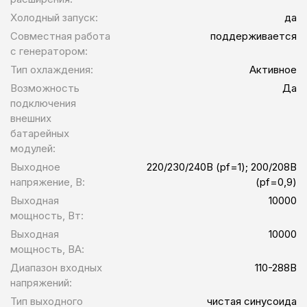
Холодный запуск:
да
Совместная работа
поддерживается
с генератором:
Тип охлаждения:
Активное
Возможность
Да
подключения
внешних
батарейных
модулей:
Выходное
220/230/240В (pf=1); 200/208В
напряжение, В:
(pf=0,9)
Выходная
10000
мощность, Вт:
Выходная
10000
мощность, ВА:
Диапазон входных
110-288В
напряжений:
Тип выходного
чистая синусоида