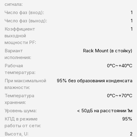
сигнала:
Число фаз (вход):
1
Число фаз (выход):
1
Коэффициент
1
выходной
мощности PF:
Вариант
Rack Mount (в стойку)
исполнения:
Рабочая
0°C~+40°C
температура:
При максимальной
95% без образования конденсата
влажности:
Температура
0°C~+70°C
хранения:
Уровень шума:
< 50дБ на расстоянии 1м
КПД в режиме
95%
работы от сети:
Высота, U:
2