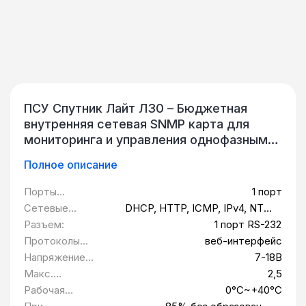
ПСУ Спутник Лайт Л30 – Бюджетная
внутренняя сетевая SNMP карта для
мониторинга и управления однофазными
ИБП и АВР по протоколам SNMP, ModBus,
Полное описание
Web. Платы сетевого управления ПСУ
Спутник Лайт предназначены для
Порты
1 порт
безопасного удаленного мониторинга и
10/100BASE-T:
Сетевые
DHCP, HTTP, ICMP, IPv4, NTP,
управления источниками бесперебойного
протоколы:
SNMP v1/v2, Telnet, и MODBUS
Разъем:
1 порт RS-232
питания (ИБП) и АВР через веб-браузер, а
TCP
Протоколы
веб-интерфейс
также посредством протоколов
управления:
Напряжение
7-18В
передачи данных на базе интернет-
питания:
Макс.
2,5
технологий (TCP/IP, IPv4, HTTP, SNMP,
потребляемая
Рабочая
0°C~+40°C
ModBus TCP, Telnet).
мощность, Вт:
температура: