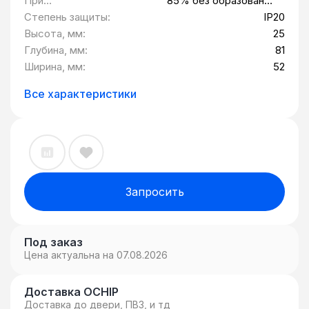
При
85% без образования
максимальной
конденсата
Степень защиты:
IP20
влажности:
Высота, мм:
25
Глубина, мм:
81
Ширина, мм:
52
Все характеристики
Запросить
Под заказ
Цена актуальна на 07.08.2026
Доставка OCHIP
Доставка до двери, ПВЗ, и тд