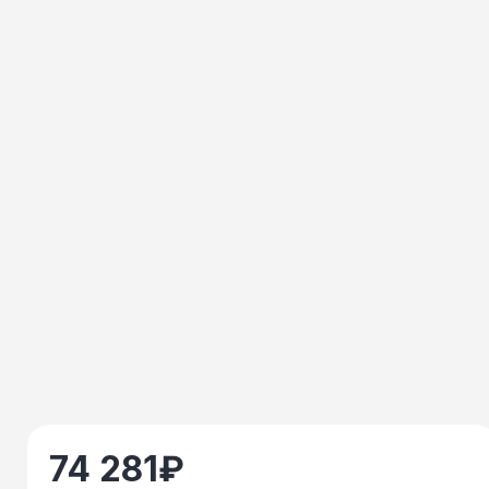
74 281
₽