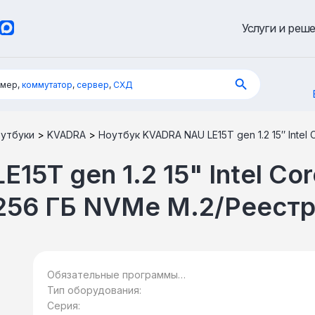
Услуги и реш
имер,
коммутатор
,
сервер
,
СХД
утбуки
>
KVADRA
>
Ноутбук KVADRA NAU LE15T gen 1.2 15″ Intel
5T gen 1.2 15" Intel Cor
 256 ГБ NVMe M.2/Реест
Обязательные программы
предустановлены:
Тип оборудования:
Серия: