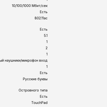
10/100/1000 Мбит/сек
Есть
802.11ac
Есть
5.1
1
2
1
ый наушники/микрофон вход
1
Есть
Русские буквы
Островного типа
Есть
TouchPad