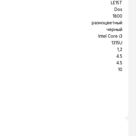
LE15T
Dos
1800
разноцветный
черный
Intel Core i3
1315U
1,2
4.5
4.5
10