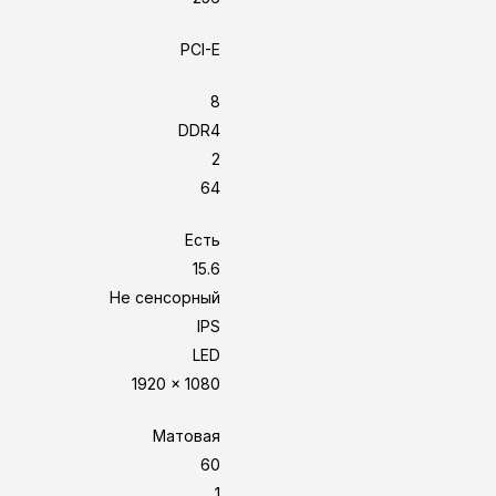
PCI-E
8
DDR4
2
64
Есть
15.6
Не сенсорный
IPS
LED
1920 x 1080
Матовая
60
1