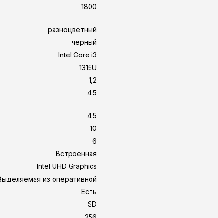
1800
разноцветный
черный
Intel Core i3
1315U
1,2
4.5
4.5
10
6
Встроенная
Intel UHD Graphics
Выделяемая из оперативной
Есть
SD
256