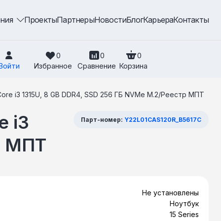
ения
Проекты
Партнеры
Новости
Блог
Карьера
Контакты
0
0
0
Войти
Избранное
Сравнение
Корзина
 Core i3 1315U, 8 GB DDR4, SSD 256 ГБ NVMe M.2/Реестр МПТ
e i3
Парт-номер:
Y22L01CAS120R_B5617C
р МПТ
Не установлены
Ноутбук
15 Series