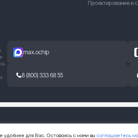
Проектирование и с
а
max.ochip
ые
ра,
8 (800) 333 68 55
на
е удобнее для Вас. Оставаясь с нами вы
соглашаетесь на