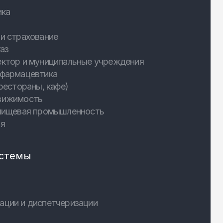
ика
и страхование
аз
ектор и муниципальные учреждения
 фармацевтика
рестораны, кафе)
вижимость
 пищевая промышленность
ия
стемы
ации и диспетчеризации