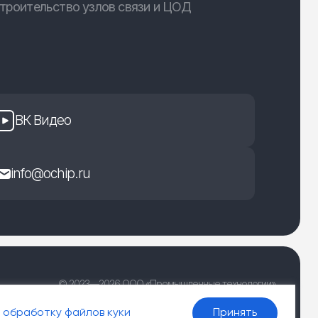
троительство узлов связи и ЦОД
ВК Видео
info@ochip.ru
© 2023—2026 ООО «Промышленные технологии»
г. Рязань, улица Есенина 36Б
 обработку файлов куки
Принять