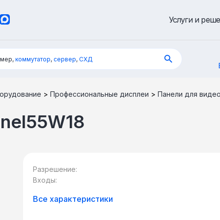
Услуги и реш
имер,
коммутатор
,
сервер
,
СХД
орудование
>
Профессиональные дисплеи
>
Панели для виде
anel55W18
Разрешение:
Входы:
Все характеристики