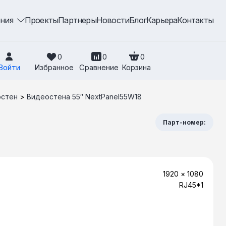
ения
Проекты
Партнеры
Новости
Блог
Карьера
Контакты
0
0
0
Войти
Избранное
Сравнение
Корзина
остен
>
Видеостена 55″ NextPanel55W18
Парт-номер:
1920 × 1080
RJ45*1