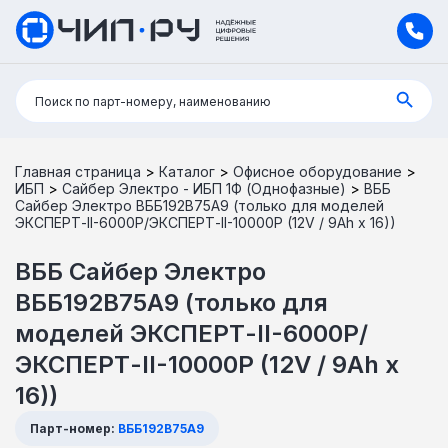
Поиск:
Поиск по парт-номеру, наименованию
Главная страница
>
Каталог
>
Офисное оборудование
>
ИБП
>
Сайбер Электро - ИБП 1Ф (Однофазные)
>
ВББ
Сайбер Электро ВББ192В75А9 (только для моделей
ЭКСПЕРТ-II-6000Р/ЭКСПЕРТ-II-10000Р (12V / 9Ah х 16))
ВББ Сайбер Электро
ВББ192В75А9 (только для
моделей ЭКСПЕРТ-II-6000Р/
ЭКСПЕРТ-II-10000Р (12V / 9Ah х
16))
Парт-номер:
ВББ192В75А9