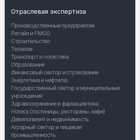
Отраслевая экспертиза
Производственные предприятия
Ритейл и FMCG
Строительство
Телеком
Транспорт и логистика
Образование
Финансовый сектор и страхование
Энергетика и нефтегаз
Государственный сектор и муниципальные
учреждения
Здравоохранение и фармацевтика
Horeca (гостиницы, рестораны, кафе)
Девелопмент и недвижимость
Аграрный сектор и пищевая
промышленность