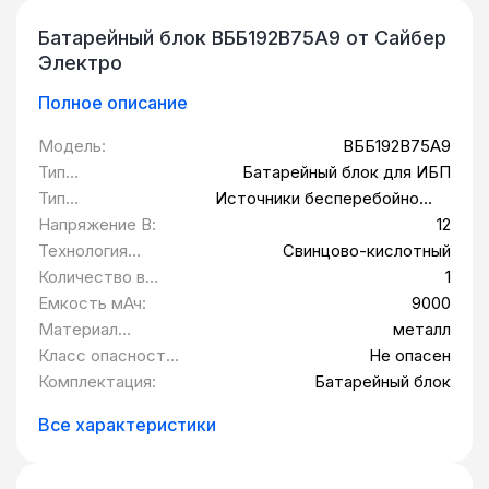
Батарейный блок ВББ192В75А9 от Сайбер
Электро
Полное описание
Модель:
ВББ192В75А9
Тип
Батарейный блок для ИБП
оборудования:
Тип
Источники бесперебойного
совместимого
питания
Напряжение В:
12
оборудования:
Технология
Свинцово-кислотный
производства:
Количество в
1
упаковке шт:
Емкость мАч:
9000
Материал
металл
корпуса:
Класс опасности
Не опасен
товара:
Комплектация:
Батарейный блок
Все характеристики