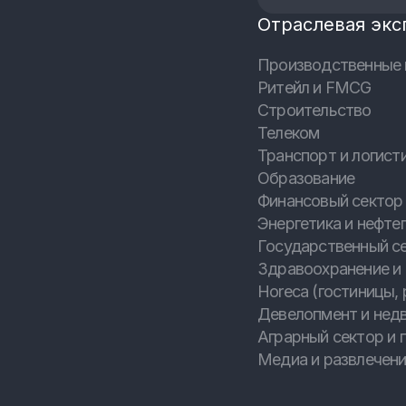
Отраслевая экс
Производственные 
Ритейл и FMCG
Строительство
Телеком
Транспорт и логист
Образование
Финансовый сектор 
Энергетика и нефтег
Государственный с
Здравоохранение и
Horeca (гостиницы, 
Девелопмент и нед
Аграрный сектор и
Медиа и развлечен