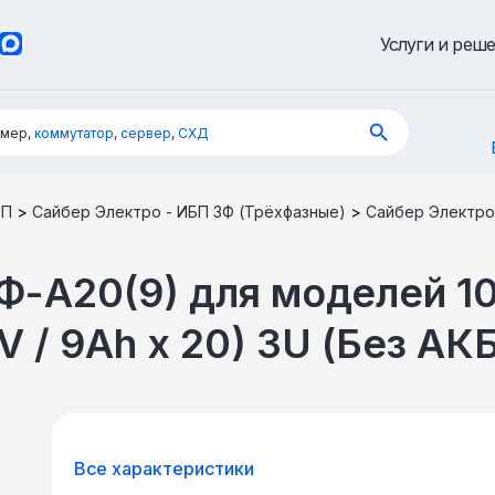
Услуги и реш
имер,
коммутатор
,
сервер
,
СХД
БП
>
Сайбер Электро - ИБП 3Ф (Трёхфазные)
>
Сайбер Электро
Ф-А20(9) для моделей 1
 / 9Ah х 20) 3U (Без АКБ
Все характеристики