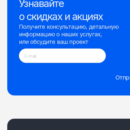
Узнавайте
о скидках и акциях
Получите консультацию, детальную
информацию о наших услугах,
или обсудите ваш проект
Отпр