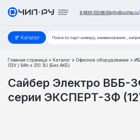
info@ochip.ru
8 (800) 333 68 55
Поиск:
Каталог
Поиск по парт-номеру, наименованию
, напр
Главная страница
>
Каталог
>
Офисное оборудование
>
И
(12V / 9Ah х 20) 3U (Без АКБ)
Сайбер Электро ВББ-3
серии ЭКСПЕРТ-3Ф (12V