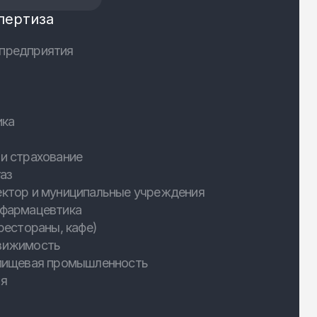
пертиза
предприятия
ика
и страхование
аз
ектор и муниципальные учреждения
 фармацевтика
рестораны, кафе)
вижимость
 пищевая промышленность
ия