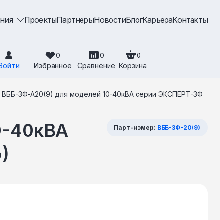
ения
Проекты
Партнеры
Новости
Блог
Карьера
Контакты
0
0
0
Войти
Избранное
Сравнение
Корзина
 ВББ-3Ф-А20(9) для моделей 10-40кВА серии ЭКСПЕРТ-3Ф
0-40кВА
Парт-номер:
ВББ-3Ф-20(9)
)