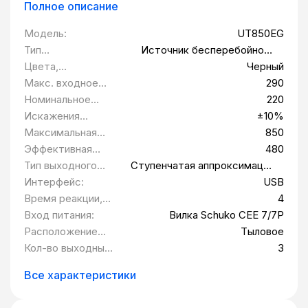
Полное описание
Модель:
UT850EG
Тип
Источник бесперебойного
оборудования:
питания
Цвета,
Черный
использованные в
Макс. входное
290
оформлении:
напряжение:
Номинальное
220
выходное
Искажения
±10%
напряжение В:
выходного
Максимальная
850
напряжения:
выходная
Эффективная
480
мощность Вт:
мощность Вт:
Тип выходного
Ступенчатая аппроксимация
сигнала:
синусоиды
Интерфейс:
USB
Время реакции,
4
мс:
Вход питания:
Вилка Schuko CEE 7/7P
Расположение
Тыловое
розеток:
Кол-во выходных
3
розеток:
Все характеристики