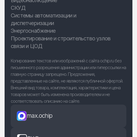
Видеонаблюдение
СКУД
Системы автоматизации и
диспетчеризации
Энергоснабжение
Проектирование и строительство узлов
связи и ЦОД
Копирование текстов или изображений с сайта ochip.ru без
письменного разрешения администрации или гиперссылки на
главную страницу запрещено. Предложения,
представленные на сайте, не являются публичной офертой.
Внешний вид товара, комплектация, характеристики и цена
товаров может быть изменена производителем и не
соответствовать описанию на сайте.
max.ochip