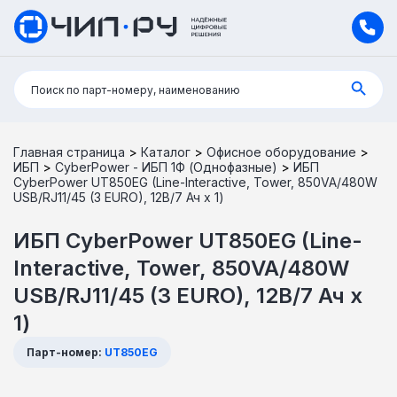
Поиск:
Поиск по парт-номеру, наименованию
Главная страница
>
Каталог
>
Офисное оборудование
>
ИБП
>
CyberPower - ИБП 1Ф (Однофазные)
>
ИБП
CyberPower UT850EG (Line-Interactive, Tower, 850VA/480W
USB/RJ11/45 (3 EURO), 12В/7 Ач х 1)
ИБП CyberPower UT850EG (Line-
Interactive, Tower, 850VA/480W
USB/RJ11/45 (3 EURO), 12В/7 Ач х
1)
Парт-номер:
UT850EG