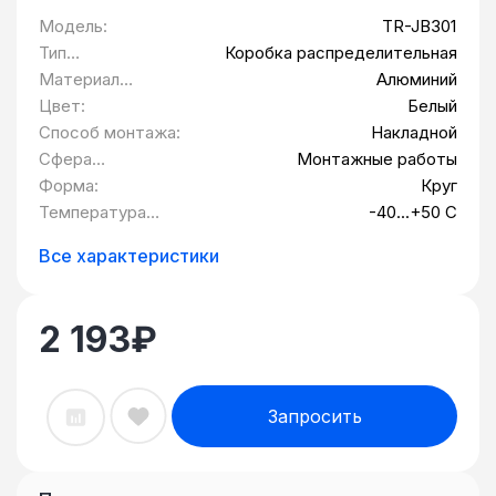
Модель:
TR-JB301
Тип
Коробка распределительная
оборудования:
Материал
Алюминий
изделия:
Цвет:
Белый
Способ монтажа:
Накладной
Сфера
Монтажные работы
применения:
Форма:
Круг
Температура
-40...+50 С
эксплуатации:
Все характеристики
2 193
₽
Запросить