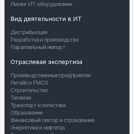
Лизинг ИТ-оборудования
Вид деятельности в ИТ
Дистрибьюция
Разработка и производство
Параллельный импорт
Отраслевая экспертиза
Производственные предприятия
Ритейл и FMCG
Строительство
Телеком
Транспорт и логистика
Образование
Финансовый сектор и страхование
Энергетика и нефтегаз