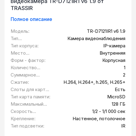
Видеокамера TR-D7121IR1 v6 1.9 от
TRASSIR
Полное описание
Модель:
TR-D7121IR1 v6 1.9
Тип
Камера видеонаблюдения
оборудования:
Тип корпуса:
IP-камера
Место
Внутренняя
установки:
Форм - фактор:
Корпусная
Количество
1
камер, шт:
Суммарное
2
разрешение
Сжатие:
H.264, H.264+, h.265, H.265+
камер, Мп:
Слоты для карт
Есть
памяти:
Тип карта памяти:
MicroSD
Максимальный
128 ГБ
объем карты
Скорость
1/2 - 1/1 000 сек
памяти:
электронного
Крепление:
Настенное, потолочное
затвора:
Тип подсветки:
IR