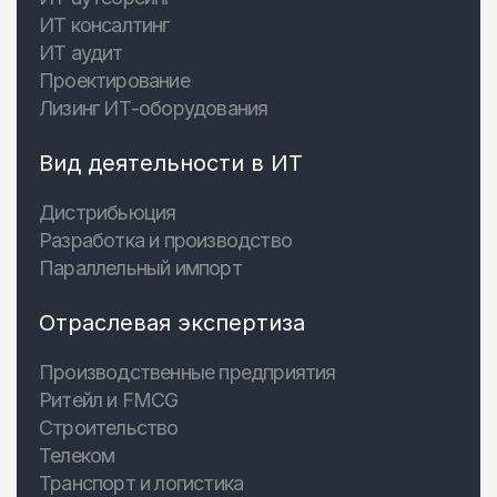
ИТ консалтинг
ИТ аудит
Проектирование
Лизинг ИТ-оборудования
Вид деятельности в ИТ
Дистрибьюция
Разработка и производство
Параллельный импорт
Отраслевая экспертиза
Производственные предприятия
Ритейл и FMCG
Строительство
Телеком
Транспорт и логистика