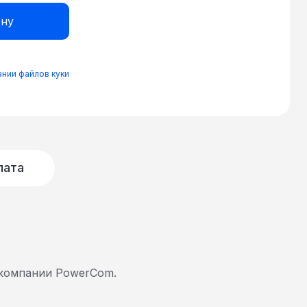
нии файлов куки
лата
компании PowerCom.