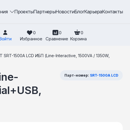
ения
Проекты
Партнеры
Новости
Блог
Карьера
Контакты
0
0
0
Войти
Избранное
Сравнение
Корзина
 SRT-1500A LCD ИБП (Line-Interactive, 1500VA / 1350W,
ine-
Парт-номер:
SRT-1500A LCD
ial+USB,