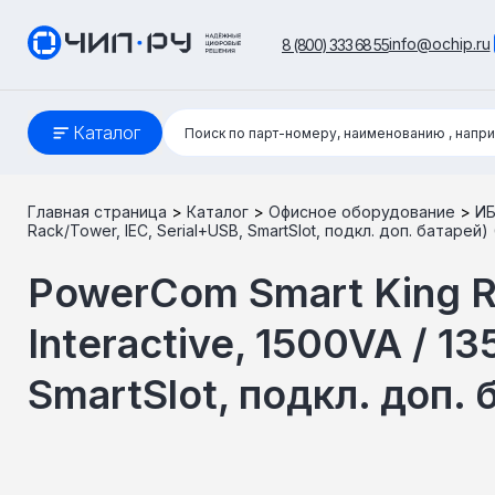
info@ochip.ru
8 (800) 333 68 55
Поиск:
Каталог
Поиск по парт-номеру, наименованию
, напр
Главная страница
>
Каталог
>
Офисное оборудование
>
И
Rack/Tower, IEC, Serial+USB, SmartSlot, подкл. доп. батарей)
PowerCom Smart King R
Interactive, 1500VA / 1
SmartSlot, подкл. доп. 