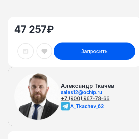
47 257
₽
Запросить
Александр Ткачёв
sales12@ochip.ru
+7 (900) 967-78-66
A_Tkachev_62