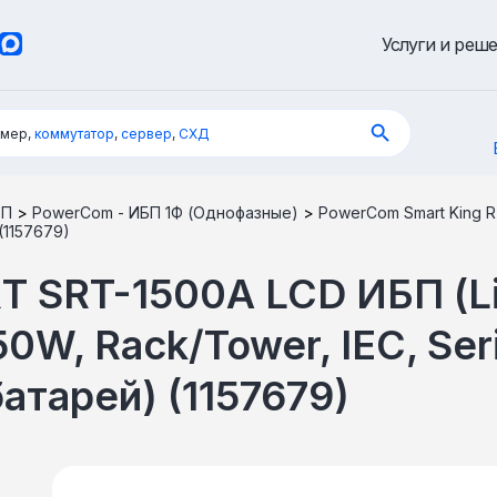
Услуги и реш
имер,
коммутатор
,
сервер
,
СХД
БП
>
PowerCom - ИБП 1Ф (Однофазные)
>
PowerCom Smart King RT
 (1157679)
T SRT-1500A LCD ИБП (L
350W, Rack/Tower, IEC, Ser
батарей) (1157679)