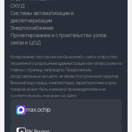
СКУД
Системы автоматизации и
диспетчеризации
Энергоснабжение
Проектирование и строительство узлов
связи и ЦОД
Копирование текстов или изображений с сайта ochip.ru без
письменного разрешения администрации или гиперссылки на
главную страницу запрещено. Предложения,
представленные на сайте, не являются публичной офертой.
Внешний вид товара, комплектация, характеристики и цена
товаров может быть изменена производителем и не
соответствовать описанию на сайте.
max.ochip
ВК Видео