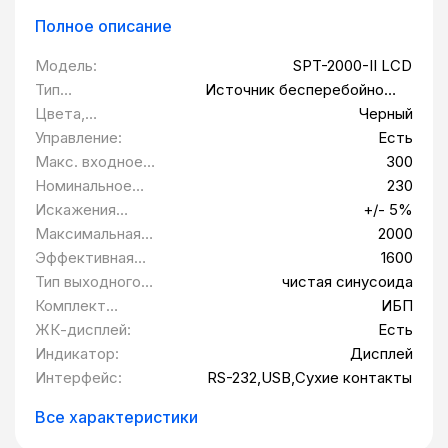
Полное описание
Модель:
SPT-2000-II LCD
Тип
Источник бесперебойного
оборудования:
питания
Цвета,
Черный
использованные в
Управление:
Есть
оформлении:
Макс. входное
300
напряжение:
Номинальное
230
выходное
Искажения
+/- 5%
напряжение В:
выходного
Максимальная
2000
напряжения:
выходная
Эффективная
1600
мощность Вт:
мощность Вт:
Тип выходного
чистая синусоида
сигнала:
Комплект
ИБП
поставки:
ЖК-дисплей:
Есть
Индикатор:
Дисплей
Интерфейс:
RS-232,USB,Сухие контакты
Все характеристики