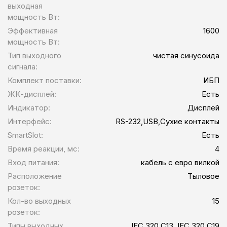
выходная
мощность Вт:
Эффективная
1600
мощность Вт:
Тип выходного
чистая синусоида
сигнала:
Комплект поставки:
ИБП
ЖК-дисплей:
Есть
Индикатор:
Дисплей
Интерфейс:
RS-232,USB,Сухие контакты
SmartSlot:
Есть
Время реакции, мс:
4
Вход питания:
кабель с евро вилкой
Расположение
Тыловое
розеток:
Кол-во выходных
15
розеток:
Типы выходных
IEC 320 C13, IEC 320 C19