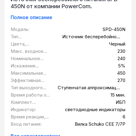
450N от компании PowerCom.
Полное описание
Модель:
SPD-450N
Тип
Источник бесперебойного
оборудования:
питания
Цвета,
Черный
использованные в
Макс. входное
230
оформлении:
напряжение:
Номинальное
240
выходное
Искажения
5%
напряжение В:
выходного
Максимальная
450
напряжения:
выходная
Эффективная
270
мощность Вт:
мощность Вт:
Тип выходного
Ступенчатая аппроксимация
сигнала:
синусоиды
Время работы от
15 мин.
батарей при
Комплект
ИБП
нагрузке 50 Вт:
поставки:
Индикатор:
светодиодные индикаторы
Время реакции,
6
мс:
Вход питания:
Вилка Schuko CEE 7/7P
Все характеристики