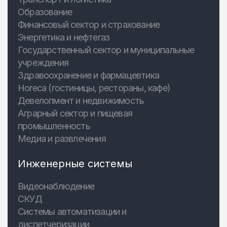
Образование
Финансовый сектор и страхование
Энергетика и нефтегаз
Государственный сектор и муниципальные
учреждения
Здравоохранение и фармацевтика
Horeca (гостиницы, рестораны, кафе)
Девелопмент и недвижимость
Аграрный сектор и пищевая
промышленность
Медиа и развлечения
Инженерные системы
Видеонаблюдение
СКУД
Системы автоматизации и
диспетчеризации