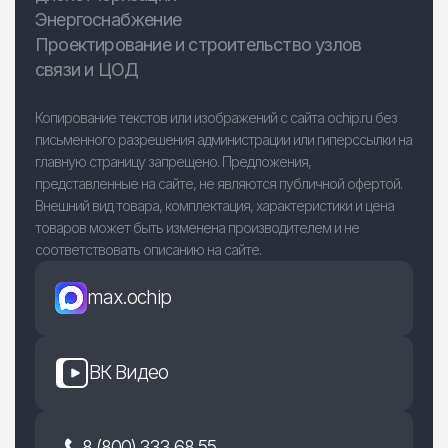
Энергоснабжение
Проектирование и строительство узлов
связи и ЦОД
Копирование текстов или изображений с сайта ochip.ru без
письменного разрешения администрации или гиперссылки на
главную страницу запрещено. Предложения,
представленные на сайте, не являются публичной офертой.
Внешний вид товара, комплектация, характеристики и цена
товаров может быть изменена производителем и не
соответствовать описанию на сайте.
max.ochip
ВК Видео
8 (800) 333 68 55