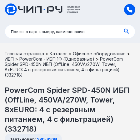
Поиск:
Поиск по парт-номеру, наименованию
Главная страница
>
Каталог
>
Офисное оборудование
>
ИБП
>
PowerCom - ИБП 1Ф (Однофазные)
>
PowerCom
Spider SPD-450N ИБП (OffLine, 450VA/270W, Tower,
8xEURO: 4 с резервным питанием, 4 с фильтрацией)
(332718)
PowerCom Spider SPD-450N ИБП
(OffLine, 450VA/270W, Tower,
8xEURO: 4 с резервным
питанием, 4 с фильтрацией)
(332718)
Парт-номер:
SPD-450N