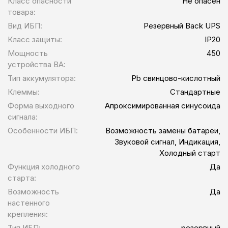
Класс опасности
Не опасен
товара:
Вид ИБП:
Резервный Back UPS
Класс защиты:
IP20
Мощность
450
устройства ВА:
Тип аккумулятора:
Pb свинцово-кислотный
Клеммы:
Стандартные
Форма выходного
Апроксимированная синусоида
сигнала:
Особенности ИБП:
Возможность замены батареи,
Звуковой сигнал, Индикация,
Холодный старт
Функция холодного
Да
старта:
Возможность
Да
настенного
крепления:
Тип ИБП:
резервный