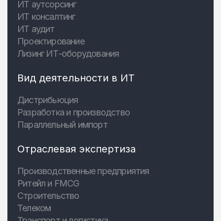
ИТ аутсорсинг
ИТ консалтинг
ИТ аудит
Проектирование
Лизинг ИТ-оборудования
Вид деятельности в ИТ
Дистрибьюция
Разработка и производство
Параллельный импорт
Отраслевая экспертиза
Производственные предприятия
Ритейл и FMCG
Строительство
Телеком
Транспорт и логистика