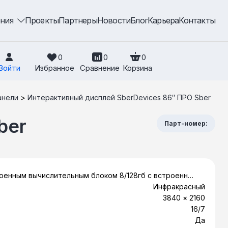
ения
Проекты
Партнеры
Новости
Блог
Карьера
Контакты
0
0
0
Войти
Избранное
Сравнение
Корзина
анели
>
Интерактивный дисплей SberDevices 86″ ПРО Sber
ber
Парт-номер:
роенным вычислительным блоком 8/128гб с встроенным
сом Jazz), динамиками (52Вт), Интерактивный дисплей
Инфракрасный
ймов, микрофоном (8м), с встроенной камерой (48Мпк,
3840 × 2160
сеннсорным экраном (40 касаний)
16/7
Да