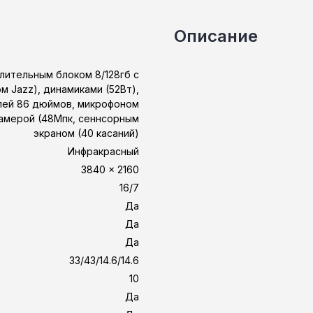
Описание
лительным блоком 8/128гб с
 Jazz), динамиками (52Вт),
лей 86 дюймов, микрофоном
камерой (48Мпк, сеннсорным
экраном (40 касаний)
Инфракрасный
3840 × 2160
16/7
Да
Да
Да
33/43/14.6/14.6
10
Да