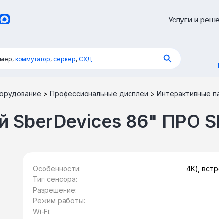
Услуги и реш
имер,
коммутатор
,
сервер
,
СХД
орудование
>
Профессиональные дисплеи
>
Интерактивные п
 SberDevices 86" ПРО S
Особенности:
4К), вст
ВКС серви
Тип сенсора:
86 дю
Разрешение:
Режим работы:
Wi-Fi: