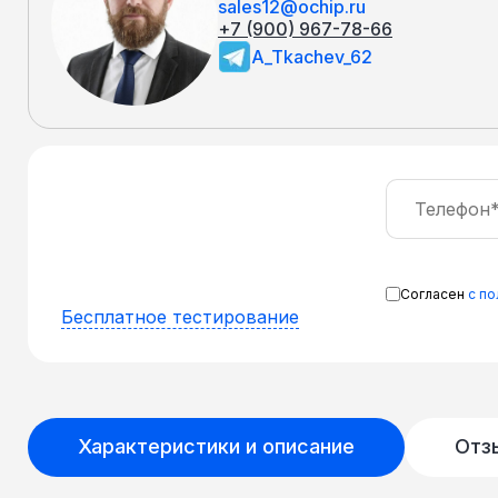
sales12@ochip.ru
+7 (900) 967-78-66
A_Tkachev_62
Согласен
с п
Бесплатное тестирование
Характеристики и описание
Отз