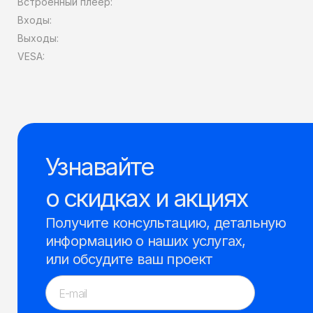
Встроенный плеер:
Входы:
Выходы:
VESA:
Узнавайте
о скидках и акциях
Получите консультацию, детальную
информацию о наших услугах,
или обсудите ваш проект