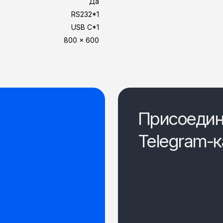
Да
RS232*1
USB C*1
800 × 600
Присоедин
Telegram-к