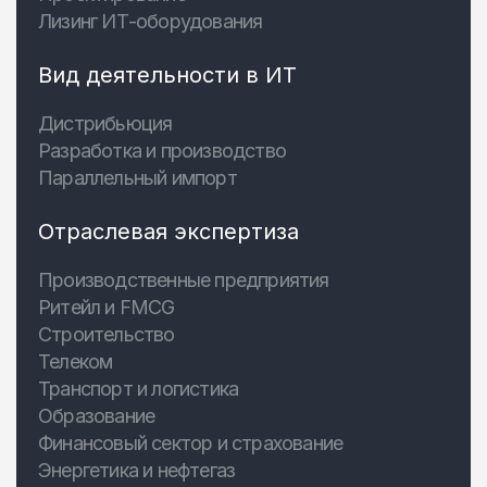
Лизинг ИТ-оборудования
Вид деятельности в ИТ
Дистрибьюция
Разработка и производство
Параллельный импорт
Отраслевая экспертиза
Производственные предприятия
Ритейл и FMCG
Строительство
Телеком
Транспорт и логистика
Образование
Финансовый сектор и страхование
Энергетика и нефтегаз