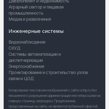
Девелопмент и недвижимость
Аграрный сектор и пищевая
промышленность
Медиа и развлечения
Инженерные системы
Видеонаблюдение
СКУД
Системы автоматизации и
диспетчеризации
Энергоснабжение
Проектирование и строительство узлов
связи и ЦОД
Копирование текстов или изображений с сайта ochip.ru без
письменного разрешения администрации или гиперссылки на
главную страницу запрещено. Предложения,
представленные на сайте, не являются публичной офертой.