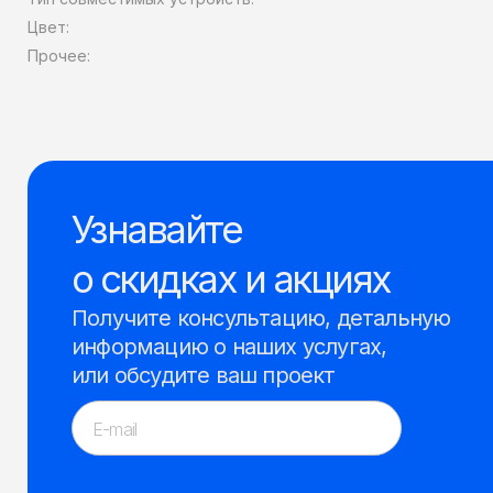
Цвет:
Прочее:
Узнавайте
о скидках и акциях
Получите консультацию, детальную
информацию о наших услугах,
или обсудите ваш проект