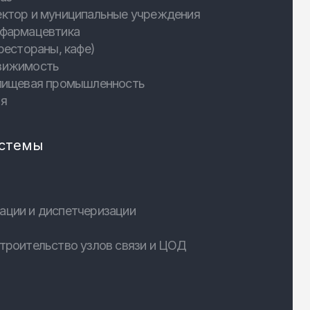
ектор и муниципальные учреждения
 фармацевтика
рестораны, кафе)
вижимость
 пищевая промышленность
ия
стемы
ации и диспетчеризации
троительство узлов связи и ЦОД