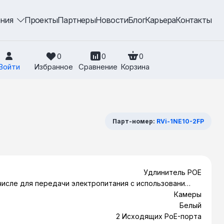
ения
Проекты
Партнеры
Новости
Блог
Карьера
Контакты
0
0
0
Войти
Избранное
Сравнение
Корзина
Парт-номер:
RVi-1NE10-2FP
Удлинитель POE
числе для передачи электропитания с использованием
 PoE., Повторитель линии Ethernet сигнала с PoE – RVi-
Камеры
0-2FP служит для увеличения длины линии Ethernet при
Белый
подключении сетевых камер видеонаблюдения
2 Исходящих PoE-порта