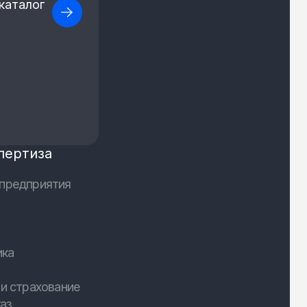
каталог
пертиза
предприятия
ика
и страхование
аз