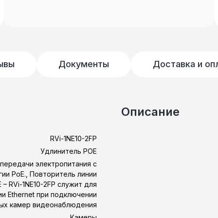
ывы
Документы
Доставка и оп
Описание
RVi-1NE10-2FP
Удлинитель POE
 передачи электропитания с
ии PoE., Повторитель линии
E – RVi-1NE10-2FP служит для
и Ethernet при подключении
ых камер видеонаблюдения
Камеры