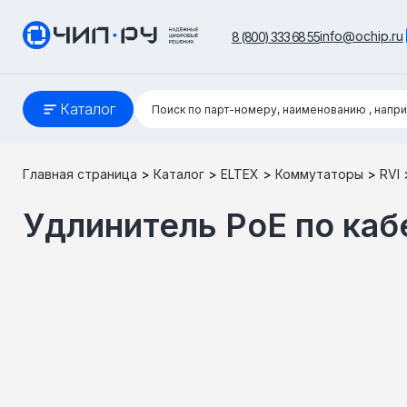
info@ochip.ru
8 (800) 333 68 55
Поиск:
Каталог
Поиск по парт-номеру, наименованию
, напр
Главная страница
>
Каталог
>
ELTEX
>
Коммутаторы
>
RVI
Удлинитель PoE по каб