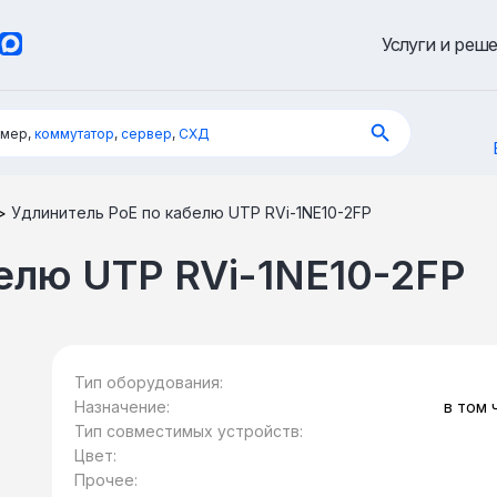
Услуги и реш
имер,
коммутатор
,
сервер
,
СХД
>
Удлинитель PoE по кабелю UTP RVi-1NE10-2FP
елю UTP RVi-1NE10-2FP
Тип оборудования:
Назначение:
в том 
технологии
Тип совместимых устройств:
1NE1
Цвет:
Прочее: