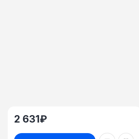
2 631
₽