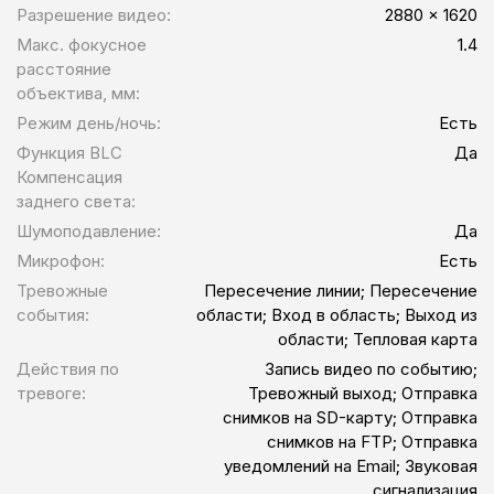
Разрешение видео:
2880 x 1620
Макс. фокусное
1.4
расстояние
объектива, мм:
Режим день/ночь:
Есть
Функция BLC
Да
Компенсация
заднего света:
Шумоподавление:
Да
Микрофон:
Есть
Тревожные
Пересечение линии; Пересечение
события:
области; Вход в область; Выход из
области; Тепловая карта
Действия по
Запись видео по событию;
тревоге:
Тревожный выход; Отправка
снимков на SD-карту; Отправка
снимков на FTP; Отправка
уведомлений на Email; Звуковая
сигнализация