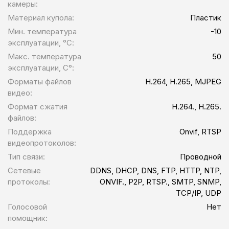
камеры:
Материал купола:
Пластик
Мин. температура
-10
эксплуатации, °С:
Макс. температура
50
эксплуатации, С°:
Форматы файлов
H.264, H.265, MJPEG
видео:
Формат сжатия
H.264., H.265.
файлов:
Поддержка
Onvif, RTSP
видеопротоколов:
Тип связи:
Проводной
Сетевые
DDNS, DHCP, DNS, FTP, HTTP, NTP,
протоколы:
ONVIF., P2P, RTSP., SMTP, SNMP,
TCP/IP, UDP
Голосовой
Нет
помощник: