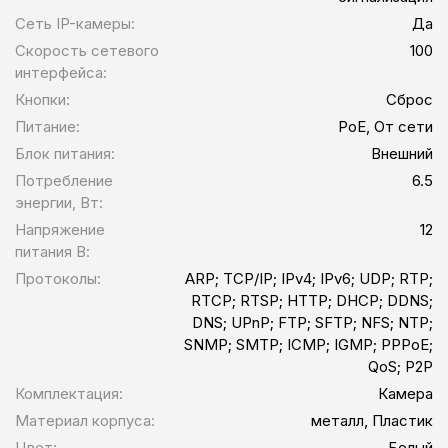
Сеть IP-камеры:
Да
Скорость сетевого
100
интерфейса:
Кнопки:
Сброс
Питание:
PoE, От сети
Блок питания:
Внешний
Потребление
6.5
энергии, Вт:
Напряжение
12
питания В:
Протоколы:
ARP; TCP/IP; IPv4; IPv6; UDP; RTP;
RTCP; RTSP; HTTP; DHCP; DDNS;
DNS; UPnP; FTP; SFTP; NFS; NTP;
SNMP; SMTP; ICMP; IGMP; PPPoE;
QoS; P2P
Комплектация:
Камера
Материал корпуса:
металл, Пластик
Цвет:
Белый