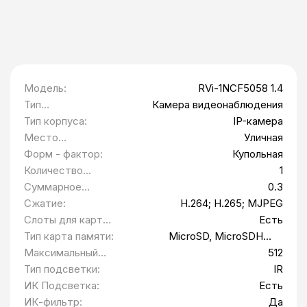
Модель:
RVi-1NCF5058 1.4
Тип
Камера видеонаблюдения
оборудования:
Тип корпуса:
IP-камера
Место
Уличная
установки:
Форм - фактор:
Купольная
Количество
1
камер, шт:
Суммарное
0.3
разрешение
Сжатие:
H.264; H.265; MJPEG
камер, Мп:
Слоты для карт
Есть
памяти:
Тип карта памяти:
MicroSD, MicroSDHC,
MicroSDXC
Максимальный
512
объем карты
Тип подсветки:
IR
памяти:
ИК Подсветка:
Есть
ИК-фильтр:
Да