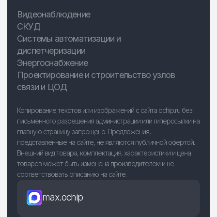
Видеонаблюдение
СКУД
Системы автоматизации и
диспетчеризации
Энергоснабжение
Проектирование и строительство узлов
связи и ЦОД
Копирование текстов или изображений с сайта ochip.ru без
письменного разрешения администрации или гиперссылки на
главную страницу запрещено. Предложения,
представленные на сайте, не являются публичной офертой.
Внешний вид товара, комплектация, характеристики и цена
товаров может быть изменена производителем и не
соответствовать описанию на сайте.
max.ochip