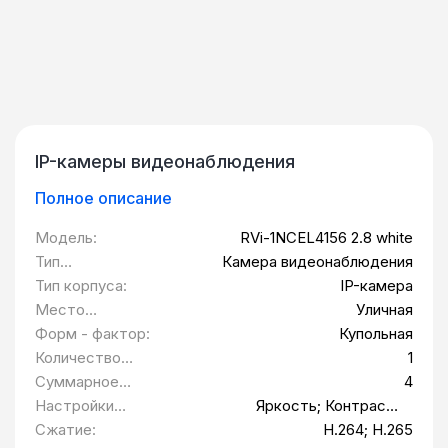
IP-камеры видеонаблюдения
Полное описание
Модель:
RVi-1NCEL4156 2.8 white
Тип
Камера видеонаблюдения
оборудования:
Тип корпуса:
IP-камера
Место
Уличная
установки:
Форм - фактор:
Купольная
Количество
1
камер, шт:
Суммарное
4
разрешение
Настройки
Яркость; Контраст;
камер, Мп:
изображения:
Насыщенность; Оттенок;
Сжатие:
H.264; H.265
Резкость; Баланс Белого;