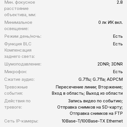
Мин. фокусное
2.8
расстояние
объектива, мм:
Минимальное
0 лк ИК вкл.
освещение:
Режим день/ночь:
Есть
Функция BLC
Есть
Компенсация
заднего света:
Шумоподавление:
2DNR; 3DNR
Микрофон:
Есть
Сжатие аудио:
G.711u; G.711a; ADPCM
Тревожные
Пересечение линии; Вторжение;
события:
Вход в область; Выход из области
Действия по
Запись видео по событию;
тревоге:
Отправка снимков на SD-карту;
Отправка снимков на FTP
Сеть IP-камеры:
10Base-T/100Base-TX Ethernet