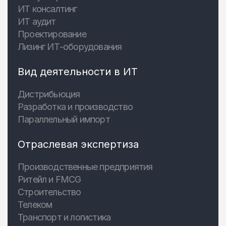
ИТ консалтинг
ИТ аудит
Проектирование
Лизинг ИТ-оборудования
Вид деятельности в ИТ
Дистрибьюция
Разработка и производство
Параллельный импорт
Отраслевая экспертиза
Производственные предприятия
Ритейл и FMCG
Строительство
Телеком
Транспорт и логистика