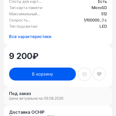
Слоты для карт
Есть
Стиль изображения
памяти:
Тип карта памяти:
MicroSD
Максимальный
512
объем карты
Скорость
1/100000...1 с
памяти:
электронного
Тип подсветки:
LED
затвора:
Все характеристики
9 200
₽
В корзину
Под заказ
Цена актуальна на 09.08.2026
Доставка OCHIP