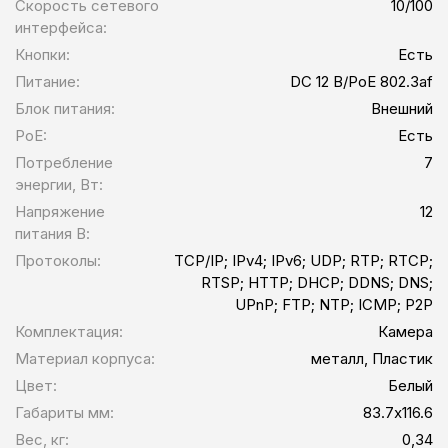
Скорость сетевого
10/100
интерфейса:
Кнопки:
Есть
Питание:
DC 12 В/PoE 802.3af
Блок питания:
Внешний
PoE:
Есть
Потребление
7
энергии, Вт:
Напряжение
12
питания В:
Протоколы:
TCP/IP; IPv4; IPv6; UDP; RTP; RTCP;
RTSP; HTTP; DHCP; DDNS; DNS;
UPnP; FTP; NTP; ICMP; P2P
Комплектация:
Камера
Материал корпуса:
металл, Пластик
Цвет:
Белый
Габариты мм:
83.7х116.6
Вес, кг:
0,34