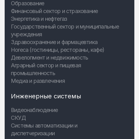
Образование
Финансовый сектор и страхование
Энергетика и нефтегаз
Государственный сектор и муниципальные
учреждения
Здравоохранение и фармацевтика
Horeca (гостиницы, рестораны, кафе)
Девелопмент и недвижимость
Аграрный сектор и пищевая
промышленность
Медиа и развлечения
Инженерные системы
Видеонаблюдение
СКУД
Системы автоматизации и
диспетчеризации