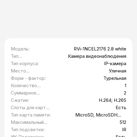
Модель:
RVi-1NCEL2176 2.8 white
Тип
Камера видеонаблюдения
оборудования:
Тип корпуса:
IP-камера
Место
Уличная
установки:
Форм - фактор:
Турельная
Количество
1
камер, шт:
Суммарное
2
разрешение
Сжатие:
H.264; H.265
камер, Мп:
Слоты для карт
Есть
памяти:
Тип карта памяти:
MicroSD, MicroSDHC,
MicroSDXC
Максимальный
512
объем карты
Тип подсветки:
IR
памяти:
ИК Подсветка:
Есть