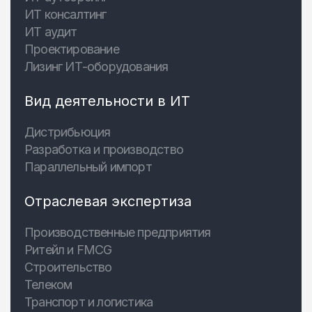
ИТ консалтинг
ИТ аудит
Проектирование
Лизинг ИТ-оборудования
Вид деятельности в ИТ
Дистрибьюция
Разработка и производство
Параллельный импорт
Отраслевая экспертиза
Производственные предприятия
Ритейл и FMCG
Строительство
Телеком
Транспорт и логистика