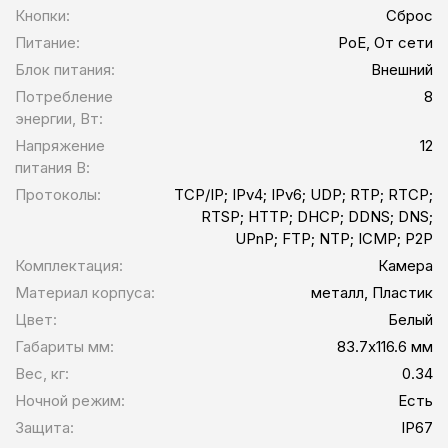
Кнопки:
Сброс
Питание:
PoE, От сети
Блок питания:
Внешний
Потребление
8
энергии, Вт:
Напряжение
12
питания В:
Протоколы:
TCP/IP; IPv4; IPv6; UDP; RTP; RTCP;
RTSP; HTTP; DHCP; DDNS; DNS;
UPnP; FTP; NTP; ICMP; P2P
Комплектация:
Камера
Материал корпуса:
металл, Пластик
Цвет:
Белый
Габариты мм:
83.7х116.6 мм
Вес, кг:
0.34
Ночной режим:
Есть
Защита:
IP67