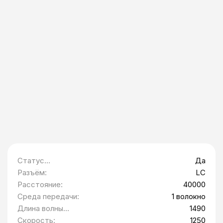
Статус
Да
Минпромторг:
Разъём:
LC
Расстояние:
40000
Среда передачи:
1 волокно
Длина волны
1490
приемника (RX):
Скорость:
1250