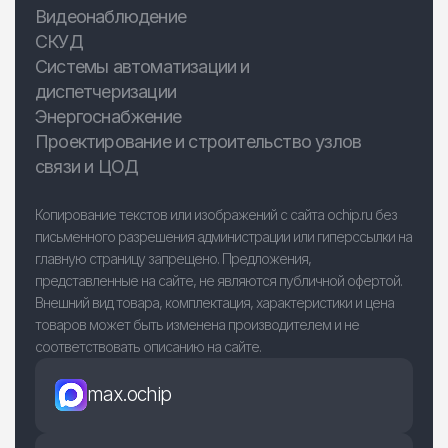
Видеонаблюдение
СКУД
Системы автоматизации и
диспетчеризации
Энергоснабжение
Проектирование и строительство узлов
связи и ЦОД
Копирование текстов или изображений с сайта ochip.ru без
письменного разрешения администрации или гиперссылки на
главную страницу запрещено. Предложения,
представленные на сайте, не являются публичной офертой.
Внешний вид товара, комплектация, характеристики и цена
товаров может быть изменена производителем и не
соответствовать описанию на сайте.
max.ochip