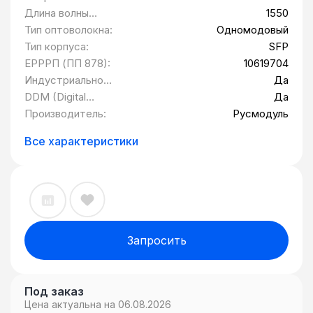
Длина волны
1550
передатчика
Тип оптоволокна:
Одномодовый
(TX):
Тип корпуса:
SFP
ЕРРРП (ПП 878):
10619704
Индустриальное
Да
исполнение:
DDM (Digital
Да
Diagnostic
Производитель:
Русмодуль
Monitoring):
Все характеристики
Запросить
Под заказ
Цена актуальна на 06.08.2026