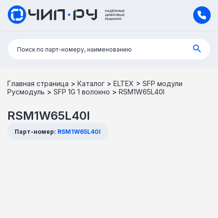
Поиск:
Поиск по парт-номеру, наименованию
Главная страница
>
Каталог
>
ELTEX
>
SFP модули
Русмодуль
>
SFP 1G 1 волокно
>
RSM1W65L40I
RSM1W65L40I
Парт-номер:
RSM1W65L40I