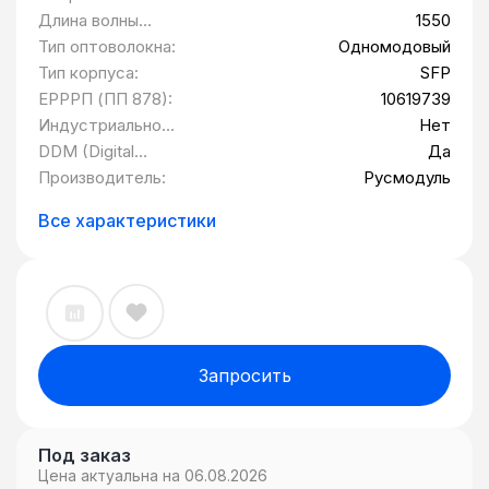
Длина волны
1550
передатчика
Тип оптоволокна:
Одномодовый
(TX):
Тип корпуса:
SFP
ЕРРРП (ПП 878):
10619739
Индустриальное
Нет
исполнение:
DDM (Digital
Да
Diagnostic
Производитель:
Русмодуль
Monitoring):
Все характеристики
Запросить
Под заказ
Цена актуальна на 06.08.2026