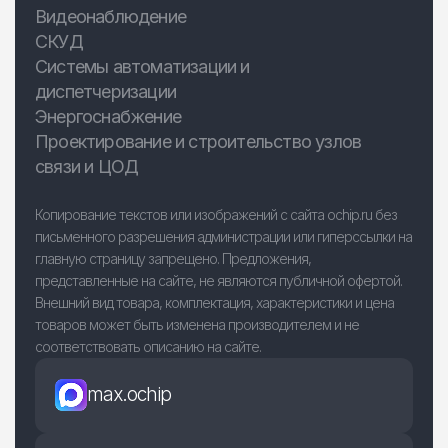
Видеонаблюдение
СКУД
Системы автоматизации и
диспетчеризации
Энергоснабжение
Проектирование и строительство узлов
связи и ЦОД
Копирование текстов или изображений с сайта ochip.ru без
письменного разрешения администрации или гиперссылки на
главную страницу запрещено. Предложения,
представленные на сайте, не являются публичной офертой.
Внешний вид товара, комплектация, характеристики и цена
товаров может быть изменена производителем и не
соответствовать описанию на сайте.
max.ochip