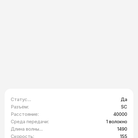
Статус
Да
Минпромторг:
Разъём:
SC
Расстояние:
40000
Среда передачи:
1 волокно
Длина волны
1490
приемника (RX):
Скорость:
155