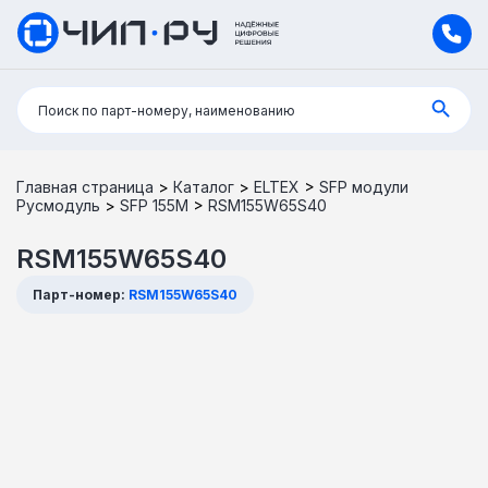
Поиск:
Поиск по парт-номеру, наименованию
Главная страница
>
Каталог
>
ELTEX
>
SFP модули
Русмодуль
>
SFP 155M
>
RSM155W65S40
RSM155W65S40
Парт-номер:
RSM155W65S40