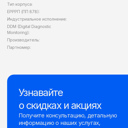
Тип корпуса:
ЕРРРП (ПП 878):
Индустриальное исполнение:
DDM (Digital Diagnostic
Monitoring):
Производитель:
Партномер:
Узнавайте
о скидках и акциях
Получите консультацию, детальную
информацию о наших услугах,