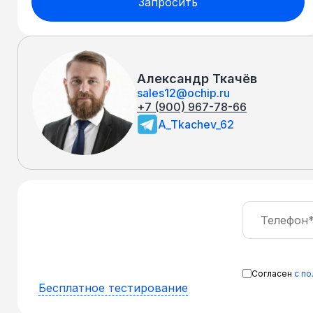
Запросить
Александр Ткачёв
sales12@ochip.ru
+7 (900) 967-78-66
A_Tkachev_62
Согласен
с п
Бесплатное тестирование