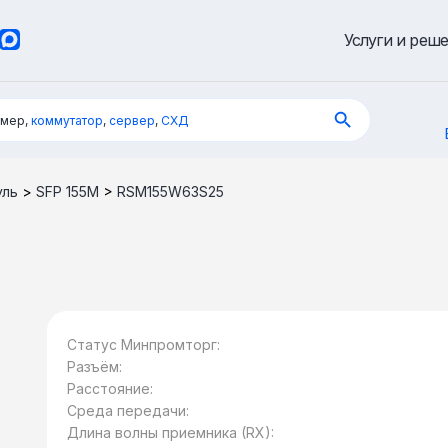
Услуги и реш
имер,
коммутатор
,
сервер
,
СХД
уль
>
SFP 155M
>
RSM155W63S25
Статус Минпромторг:
Разъём:
Расстояние:
Среда передачи:
Длина волны приемника (RX):