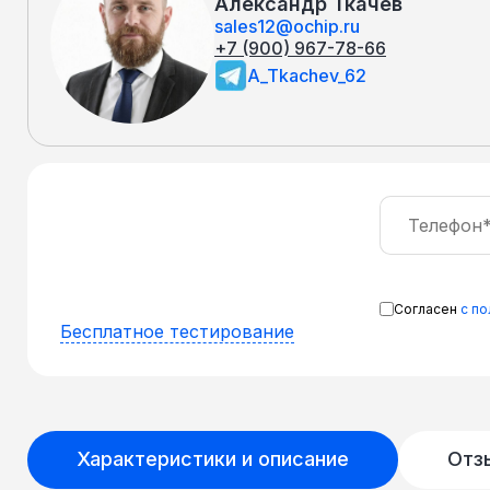
Александр Ткачёв
sales12@ochip.ru
+7 (900) 967-78-66
A_Tkachev_62
Согласен
с п
Бесплатное тестирование
Характеристики и описание
Отз