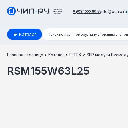
info@ochip.ru
8 (800) 333 68 55
Поиск:
Каталог
Поиск по парт-номеру, наименованию
, напр
Главная страница
>
Каталог
>
ELTEX
>
SFP модули Русмод
RSM155W63L25