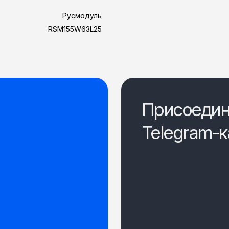
Русмодуль
RSM155W63L25
Присоедин
Telegram-к