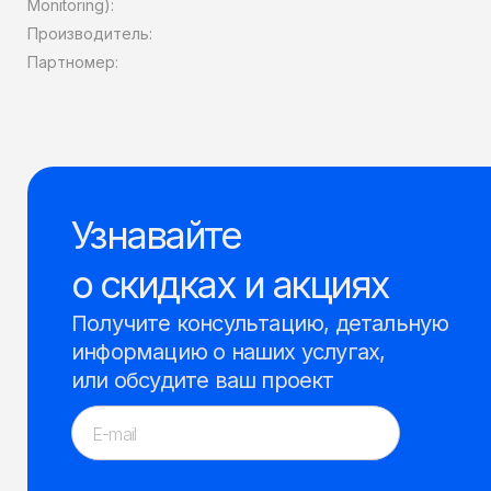
Monitoring):
Производитель:
Партномер:
Узнавайте
о скидках и акциях
Получите консультацию, детальную
информацию о наших услугах,
или обсудите ваш проект