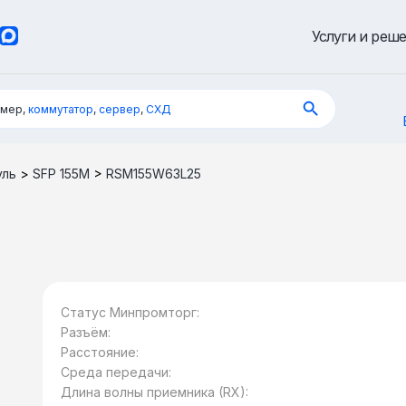
Услуги и реш
имер,
коммутатор
,
сервер
,
СХД
уль
>
SFP 155M
>
RSM155W63L25
Статус Минпромторг:
Разъём:
Расстояние:
Среда передачи:
Длина волны приемника (RX):