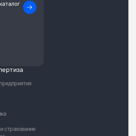
каталог
пертиза
предприятия
ика
и страхование