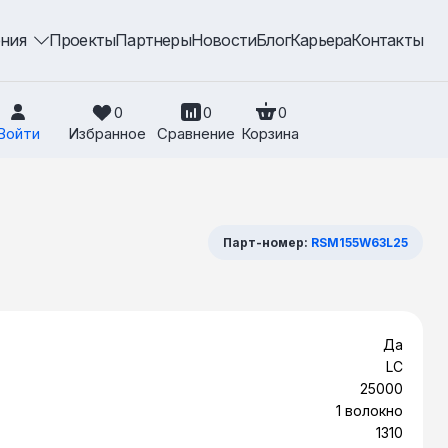
ения
Проекты
Партнеры
Новости
Блог
Карьера
Контакты
0
0
0
Войти
Избранное
Сравнение
Корзина
Парт-номер:
RSM155W63L25
Да
LC
25000
1 волокно
1310