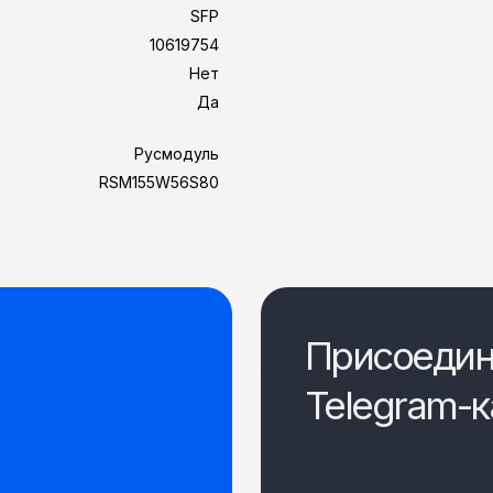
SFP
10619754
Нет
Да
Русмодуль
RSM155W56S80
Присоедин
Telegram-к