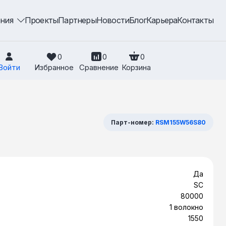
ения
Проекты
Партнеры
Новости
Блог
Карьера
Контакты
0
0
0
Войти
Избранное
Сравнение
Корзина
Парт-номер:
RSM155W56S80
Да
SC
80000
1 волокно
1550