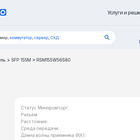
Услуги и реш
имер,
коммутатор
,
сервер
,
СХД
уль
>
SFP 155M
>
RSM155W56S80
Статус Минпромторг:
Разъём:
Расстояние:
Среда передачи:
Длина волны приемника (RX):