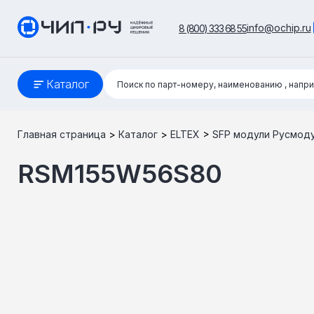
info@ochip.ru
8 (800) 333 68 55
Поиск:
Каталог
Поиск по парт-номеру, наименованию
, напр
Главная страница
>
Каталог
>
ELTEX
>
SFP модули Русмод
RSM155W56S80