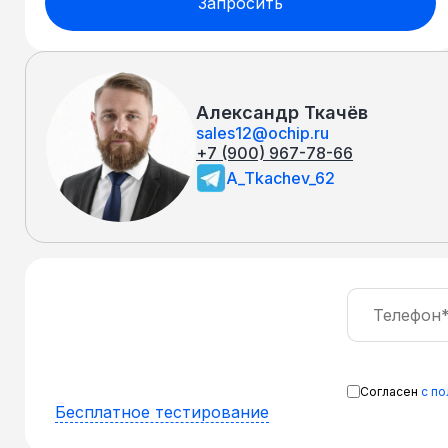
Запросить
Александр Ткачёв
sales12@ochip.ru
+7 (900) 967-78-66
A_Tkachev_62
Согласен
с п
Бесплатное тестирование