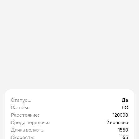
Статус
Да
Минпромторг:
Разъём:
LC
Расстояние:
120000
Среда передачи:
2 волокна
Длина волны
1550
приемника (RX):
Скорость:
155