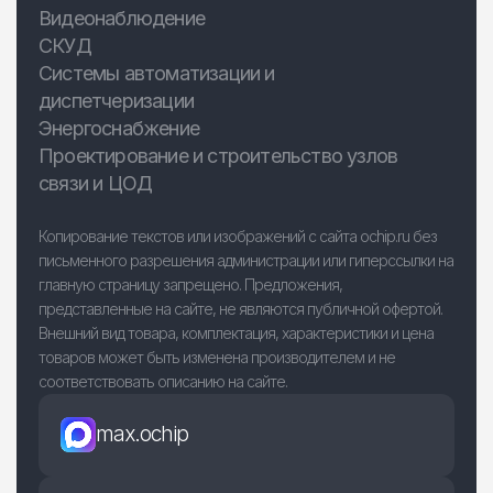
Видеонаблюдение
СКУД
Системы автоматизации и
диспетчеризации
Энергоснабжение
Проектирование и строительство узлов
связи и ЦОД
Копирование текстов или изображений с сайта ochip.ru без
письменного разрешения администрации или гиперссылки на
главную страницу запрещено. Предложения,
представленные на сайте, не являются публичной офертой.
Внешний вид товара, комплектация, характеристики и цена
товаров может быть изменена производителем и не
соответствовать описанию на сайте.
max.ochip