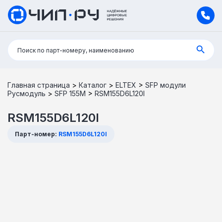
Поиск:
Поиск по парт-номеру, наименованию
Главная страница
>
Каталог
>
ELTEX
>
SFP модули
Русмодуль
>
SFP 155M
>
RSM155D6L120I
RSM155D6L120I
Парт-номер:
RSM155D6L120I