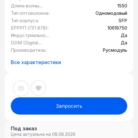
Длина волны
1550
передатчика
Тип оптоволокна:
Одномодовый
(TX):
Тип корпуса:
SFP
ЕРРРП (ПП 878):
10619750
Индустриальное
Да
исполнение:
DDM (Digital
Да
Diagnostic
Производитель:
Русмодуль
Monitoring):
Все характеристики
Запросить
Под заказ
Цена актуальна на 08.08.2026