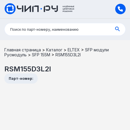
Поиск:
Поиск по парт-номеру, наименованию
Главная страница
>
Каталог
>
ELTEX
>
SFP модули
Русмодуль
>
SFP 155M
>
RSM155D3L2I
RSM155D3L2I
Парт-номер: