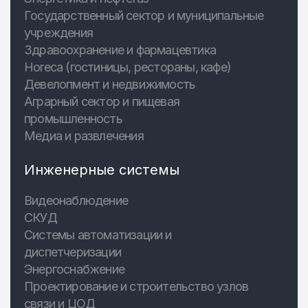
Государственный сектор и муниципальные
учреждения
Здравоохранение и фармацевтика
Horeca (гостиницы, рестораны, кафе)
Девелопмент и недвижимость
Аграрный сектор и пищевая
промышленность
Медиа и развлечения
Инженерные системы
Видеонаблюдение
СКУД
Системы автоматизации и
диспетчеризации
Энергоснабжение
Проектирование и строительство узлов
связи и ЦОД