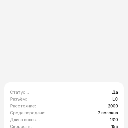
Статус
Да
Минпромторг:
Разъём:
LC
Расстояние:
2000
Среда передачи:
2 волокна
Длина волны
1310
приемника (RX):
Скорость:
155