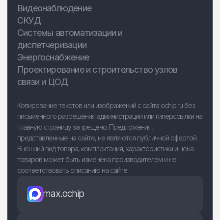
Видеонаблюдение
СКУД
Системы автоматизации и
диспетчеризации
Энергоснабжение
Проектирование и строительство узлов
связи и ЦОД
Копирование текстов или изображений с сайта ochip.ru без
письменного разрешения администрации или гиперссылки на
главную страницу запрещено. Предложения,
представленные на сайте, не являются публичной офертой.
Внешний вид товара, комплектация, характеристики и цена
товаров может быть изменена производителем и не
соответствовать описанию на сайте.
max.ochip