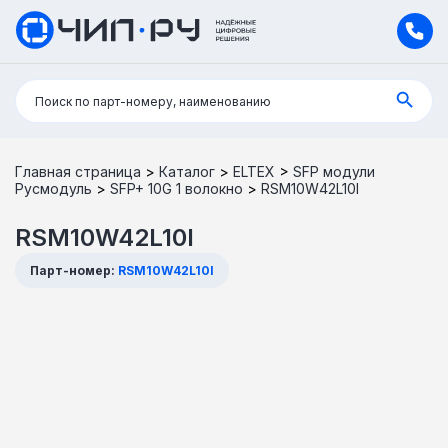
Поиск:
Поиск по парт-номеру, наименованию
Главная страница
>
Каталог
>
ELTEX
>
SFP модули
Русмодуль
>
SFP+ 10G 1 волокно
>
RSM10W42L10I
RSM10W42L10I
Парт-номер:
RSM10W42L10I