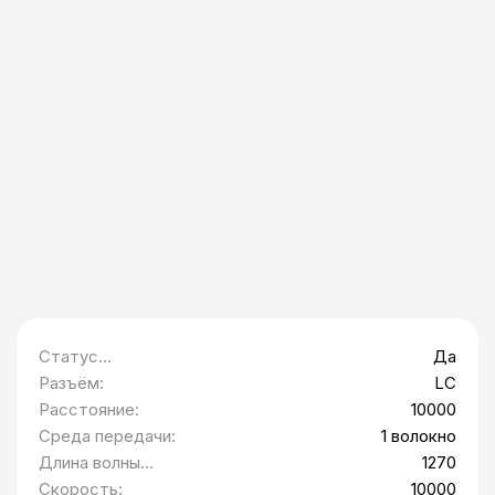
Статус
Да
Минпромторг:
Разъём:
LC
Расстояние:
10000
Среда передачи:
1 волокно
Длина волны
1270
приемника (RX):
Скорость:
10000