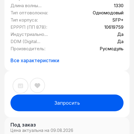
Длина волны
1330
передатчика
Тип оптоволокна:
Одномодовый
(TX):
Тип корпуса:
SFP+
ЕРРРП (ПП 878):
10619759
Индустриальное
Да
исполнение:
DDM (Digital
Да
Diagnostic
Производитель:
Русмодуль
Monitoring):
Все характеристики
Запросить
Под заказ
Цена актуальна на 09.08.2026