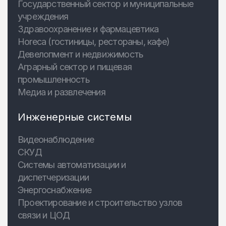
Государственный сектор и муниципальные
учреждения
Здравоохранение и фармацевтика
Horeca (гостиницы, рестораны, кафе)
Девелопмент и недвижимость
Аграрный сектор и пищевая
промышленность
Медиа и развлечения
Инженерные системы
Видеонаблюдение
СКУД
Системы автоматизации и
диспетчеризации
Энергоснабжение
Проектирование и строительство узлов
связи и ЦОД