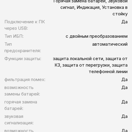
Горячая замена батареи, Звуковой
сигнал, Индикация, Установка в
стойку
Подключение к ПК
Да
через USB:
Тип ИБП:
с двойным преобразованием
Тип
автоматический
предохранителя:
Функции защиты:
защита локальной сети, защита от
КЗ, защита от перегрузки, защита
телефонной линии
фильтрация помех:
Да
возможность
Да
замены батарей:
горячая замена
Да
батарей:
звуковая
Да
сигнализация:
возможность
Да