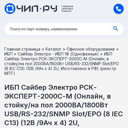
Поиск:
Поиск по парт-номеру, наименованию
Главная страница
>
Каталог
>
Офисное оборудование
>
ИБП
>
Сайбер Электро - ИБП 1Ф (Однофазные)
>
ИБП
Сайбер Электро РСК-ЭКСПЕРТ-2000С-М (Онлайн, в
стойку/на пол 2000ВА/1800Вт USB/RS-232/SNMP Slot/EPO
(8 IEC С13) (12В /9Ач х 4) 2U, Изготовлено в РФ) (реестр
МПТ)
ИБП Сайбер Электро РСК-
ЭКСПЕРТ-2000С-М (Онлайн, в
стойку/на пол 2000ВА/1800Вт
USB/RS-232/SNMP Slot/EPO (8 IEC
С13) (12В /9Ач х 4) 2U,