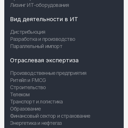
Лизинг ИТ-оборудования
Вид деятельности в ИТ
Дистрибьюция
Разработка и производство
Параллельный импорт
Отраслевая экспертиза
Производственные предприятия
Ритейл и FMCG
Строительство
Телеком
Транспорт и логистика
Образование
Финансовый сектор и страхование
Энергетика и нефтегаз