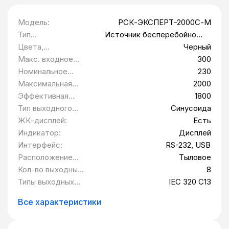
Модель:
РСК-ЭКСПЕРТ-2000С-М
Тип
Источник бесперебойного
оборудования:
питания
Цвета,
Черный
использованные в
Макс. входное
300
оформлении:
напряжение:
Номинальное
230
выходное
Максимальная
2000
напряжение В:
выходная
Эффективная
1800
мощность Вт:
мощность Вт:
Тип выходного
Синусоида
сигнала:
ЖК-дисплей:
Есть
Индикатор:
Дисплей
Интерфейс:
RS-232, USB
Расположение
Тыловое
розеток:
Кол-во выходных
8
розеток:
Типы выходных
IEC 320 C13
разъемов:
Все характеристики