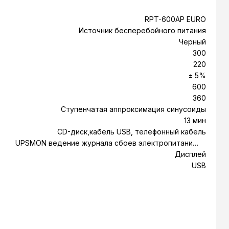
RPT-600AP EURO
Источник бесперебойного питания
Черный
300
220
± 5%
600
360
Ступенчатая аппроксимация синусоиды
13 мин
CD-диск,кабель USB, телефонный кабель
UPSMON ведение журнала сбоев электропитания,
еское завершение работы, величины нагрузки, заряда
Дисплей
батарей, отображение статуса ИБП
USB