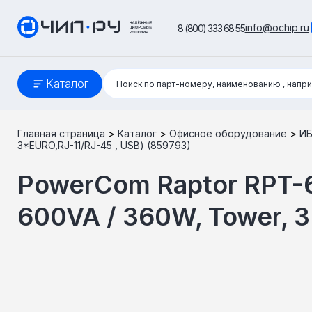
info@ochip.ru
8 (800) 333 68 55
Поиск:
Каталог
Поиск по парт-номеру, наименованию
, напр
Главная страница
>
Каталог
>
Офисное оборудование
>
И
3*EURO,RJ-11/RJ-45 , USB) (859793)
PowerCom Raptor RPT-6
600VA / 360W, Tower, 3