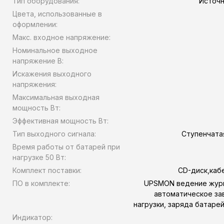
Тип оборудования:
Источн
Цвета, использованные в
оформлении:
Макс. входное напряжение:
Номинальное выходное
напряжение В:
Искажения выходного
напряжения:
Максимальная выходная
мощность Вт:
Эффективная мощность Вт:
Тип выходного сигнала:
Ступенчата
Время работы от батарей при
нагрузке 50 Вт:
Комплект поставки:
CD-диск,каб
ПО в комплекте:
UPSMON ведение журн
автоматическое за
нагрузки, заряда батаре
Индикатор: