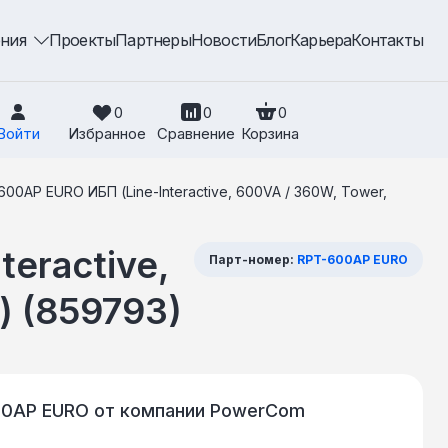
ения
Проекты
Партнеры
Новости
Блог
Карьера
Контакты
0
0
0
Войти
Избранное
Сравнение
Корзина
00AP EURO ИБП (Line-Interactive, 600VA / 360W, Tower,
eractive,
Парт-номер:
RPT-600AP EURO
) (859793)
00AP EURO от компании PowerCom