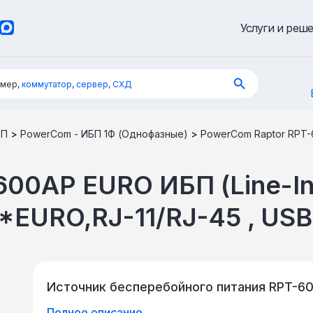
Услуги и реш
имер,
коммутатор
,
сервер
,
СХД
БП
>
PowerCom - ИБП 1Ф (Однофазные)
>
PowerCom Raptor RPT-6
00AP EURO ИБП (Line-Int
*EURO,RJ-11/RJ-45 , USB
Источник бесперебойного питания RPT-6
Полное описание