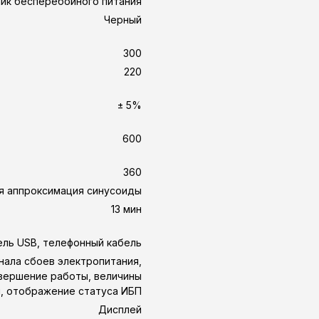
ик бесперебойного питания
Черный
300
220
± 5%
600
360
я аппроксимация синусоиды
13 мин
ель USB, телефонный кабель
ала сбоев электропитания,
вершение работы, величины
й, отображение статуса ИБП
Дисплей