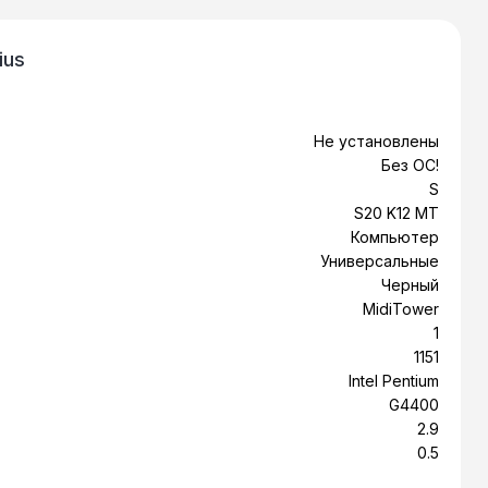
ius
Не установлены
Без ОС!
S
S20 K12 MT
Компьютер
Универсальные
Черный
MidiTower
1
1151
Intel Pentium
G4400
2.9
0.5