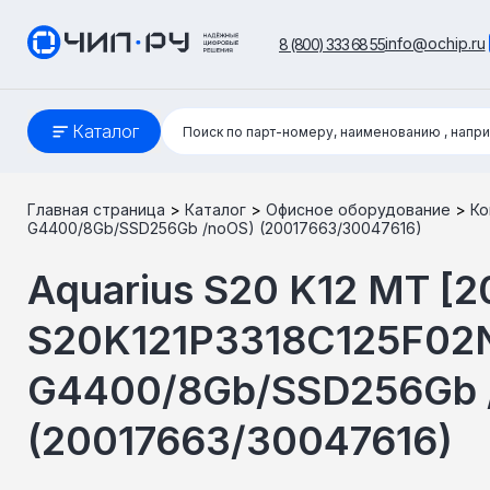
info@ochip.ru
8 (800) 333 68 55
Поиск:
Каталог
Поиск по парт-номеру, наименованию
, напр
Главная страница
>
Каталог
>
Офисное оборудование
>
Ко
G4400/8Gb/SSD256Gb /noOS) (20017663/30047616)
Aquarius S20 K12 MT [
S20K121P3318C125F02
G4400/8Gb/SSD256Gb 
(20017663/30047616)