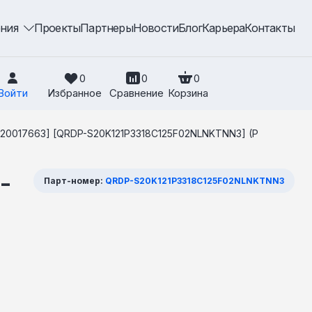
ения
Проекты
Партнеры
Новости
Блог
Карьера
Контакты
0
0
0
Войти
Избранное
Сравнение
Корзина
7/20017663] [QRDP-S20K121P3318C125F02NLNKTNN3] (P
-
Парт-номер:
QRDP-S20K121P3318C125F02NLNKTNN3