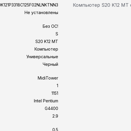
Компьютер S20 K12 MT 
K121P3318C125F02NLNKTNN3
Не установлены
Без ОС!
S
S20 K12 MT
Компьютер
Универсальные
Черный
MidiTower
1
1151
Intel Pentium
G4400
2.9
0.5