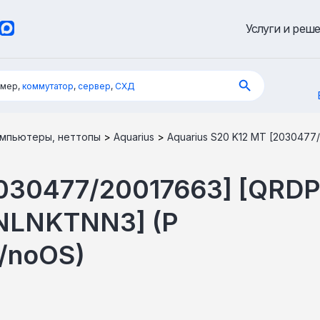
Услуги и реш
имер,
коммутатор
,
сервер
,
СХД
мпьютеры, неттопы
>
Aquarius
>
Aquarius S20 K12 MT [203047
2030477/20017663] [QRDP
NLNKTNN3] (P
/noOS)