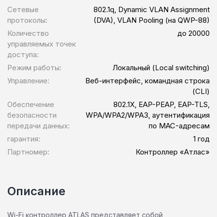
расписания Принудительное отключение
Сетевые
802.1q, Dynamic VLAN Assignment
клиентских устройств Информация,
протоколы:
(DVA), VLAN Pooling (на QWP-88)
необходимая для установки
Количество
до 20000
программного обеспечения приведена в
управляемых точек
руководстве пользователя. Информация,
доступа:
необходимая для эксплуатации
Режим работы:
Локальный (Local switching)
программного обеспечения приведена в
Управление:
Веб-интерфейс, командная строка
руководстве пользователя.
(CLI)
Обеспечение
802.1X, EAP-PEAP, EAP-TLS,
безопасности
WPA/WPA2/WPA3, аутентификация
передачи данных:
по MAC-адресам
гарантия:
1 год
Партномер:
Контроллер «Атлас»
Описание
Wi-Fi контроллер ATLAS представляет собой