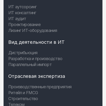
ИТ аутсорсинг
ИТ консалтинг
ИТ аудит
Проектирование
Лизинг ИТ-оборудования
Вид деятельности в ИТ
Дистрибьюция
Разработка и производство
Параллельный импорт
Отраслевая экспертиза
Производственные предприятия
Ритейл и FMCG
Строительство
Телеком