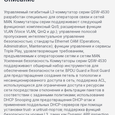
Управляемый гигабитный L3-коммутатор серии QSW-4530
разработан специально для операторов связи и сетей
MAN. Коммутаторы серии поддерживают следующий
функционал: комплексный QoS; расширенные функции
VLAN (Voice VLAN, QinQ и др.); управление полосой
пропускания; интеллектуальное управление
безопасностью; стандарты Ethernet OAM (Operations,
Administration, Maintenance); функции управления и сервисы
Triple Play, удовлетворяющие требованиям,
предъявляемым к операторским сетям и сетям MAN.
Усиленная безопасность Коммутаторы серии QSW-4530
поддерживают обширный набор инструментов для
обеспечения безопасности сети: BPDU Guard и Root Guard
для предотвращения создания петель в топологии и
несанкционированного доступа в сеть; поддержка ACL,
использующихся для ограничения доступа к ресурсам
сети посредством отклонения и фильтрации пакетов в
соответствии с заданными политиками; использование
DHCP Snooping для предотвращения DHCP-атак и
применения поддельных DHCP-серверов при помощи
установки trust- и untrust-портов; поддержка функций
безопасности уровня L3, таких как Dynamic ARP inspection,