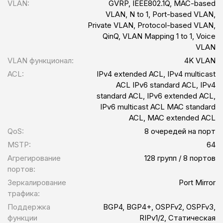
VLAN:
GVRP, IEEE802.1Q, MAC-based
VLAN, N to 1, Port-based VLAN,
Private VLAN, Protocol-based VLAN,
QinQ, VLAN Mapping 1 to 1, Voice
VLAN
VLAN функционал:
4K VLAN
ACL:
IPv4 extended ACL, IPv4 multicast
ACL IPv6 standard ACL, IPv4
standard ACL, IPv6 extended ACL,
IPv6 multicast ACL MAC standard
ACL, MAC extended ACL
QoS:
8 очередей на порт
MSTP:
64
Агрегирование
128 групп / 8 портов
портов:
Зеркалирование
Port Mirror
трафика:
Поддержка
BGP4, BGP4+, OSPFv2, OSPFv3,
функции
RIPv1/2, Статическая