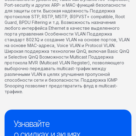
Port-security и других ARP- и MAC-функций безопасности
для защиты сети. Высокая надёжность Поддержка
протоколов STP, RSTP, MSTP, (R)PVST+ compatible, Root
Guard, BPDU Filtering и т.д. Возможность назначения
любого интерфейса Ethernet в качестве выделенного
порта управления Особенности VLAN Поддержка
стандарт 802.1Q и создание VLAN на основе портов, VLAN
на основе MAC-адреса, Voice VLAN и Protocol VLAN.
Широкая поддержка технологии QinQ, включая Basic QinQ
и Selective QinQ Возможности Multicast Поддержка
протокола MVR (Multicast VLAN Register), позволяющего
выборочно передавать multicast-трафик между
различными VLAN в целях улучшения пропускной
способности сети и безопасности. Поддержка IGMP
Snooping позволяет предотвратить флуд в multicast-
трафике.
Узнавайте
о скидках и акциях