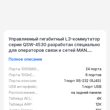
Управляемый гигабитный L3-коммутатор
серии QSW-4530 разработан специально
для операторов связи и сетей MAN.
Коммутаторы серии поддерживают
Полное описание
следующий функционал: комплексный
QoS; расширенные функции VLAN (Voice
Порты 1000BASE-
24 порта
VLAN, QinQ и др.); управление полосой
X SFP:
Порты 10GbE
6 портов
пропускания; интеллектуальное
SFP+:
Порты консоли:
1 порт RS-232 (RJ45)
управление безопасностью; стандарты
USB интерфейс:
1 порт USB
Ethernet OAM (Operations, Administration,
Расположение
на задней панели
Maintenance); функции управления и
разъемов
Таблица ACL:
4К
сервисы Triple Play, удовлетворяющие
питания:
Таблица ARP:
12К
требованиям, предъявляемым к