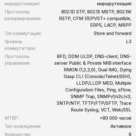
маршрутизации:
маршрутизация
Протоколы
802.1D STP, 802.1S MSTP, 802.1W
резервирования:
RSTP, CFM (R)PVST+ compatible,
ERPS, LACP, MRPP
Тип коммутации:
Store and forward
Уровень
L3
коммутатора:
Протоколы
BFD, DDM ULDP, DNS-client, DNS-
управления:
server Public & Private MIB interface
RMON (1,2,3,9), Dual IMG, Dying
Gasp CLI (Console/Telnet/SSH),
LLDP/LLDP MED, Multiple
Configuration Files, Ping, sFlow,
SNMP Trap, SNMPv1/v2c/v3,
SNTP/NTP, TFTP/FTP/SFTP, Trace
Route Syslog, VCT, Web/SSL
MTBF:
>80 000 часов
Тип охлаждения:
Активное
Количество
6