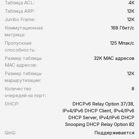
Таблица ACL:
4К
Таблица ARP:
12К
Jumbo Frame:
12К
Коммутационная
168 Гбит/с
матрица:
Пропускная
125 Мпак/с
способность:
Размер таблицы
32K MAC адресов
MAC адресов:
Размер таблицы
12К
маршрутизации:
Количество
8
очередей на порт:
DHCP:
DHCPv6 Relay Option 37/38,
IPv4/IPv6 DHCP Client, IPv4/IPv6
DHCP Server, IPv4/IPv6 DHCP
Snooping DHCP Relay Option 82
QinQ:
Поддерживается