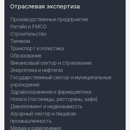
Отраслевая экспертиза
Производственные предприятия
Ритейл и FMCG
Строительство
Телеком
Транспорт и логистика
Образование
Финансовый сектор и страхование
Энергетика и нефтегаз
Государственный сектор и муниципальные
учреждения
Здравоохранение и фармацевтика
Horeca (гостиницы, рестораны, кафе)
Девелопмент и недвижимость
Аграрный сектор и пищевая
промышленность
Медиа и развлечения