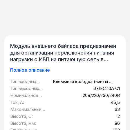
Модуль внешнего байпаса предназначен
для организации переключения питания
нагрузки с ИБП на питающую сеть в
ручном режиме для проведения
Полное описание
настройки, сервисного обслуживания или
замены источника бесперебойного
Тип входных
Клеммная колодка (винты М5
питания. QPS-OLS-BP-3 применяется
розеток:
под кольцевой наконечник)
Тип выходных
6×IEC 10A С1
совместно с однофазными ИБП 6 и 10
розеток:
Номинальное
208/220/230/240В
кВ·А стоечного исполнения. QPS-BP-PN
напряжение, В:
Ток, А:
45,5
имеет высоту 2U и предназначен для
Максимальный
63
установки в 19-дюймовую стойку/
ток, А:
Высота, U:
2
телекоммуникационный шкаф.
Высота, мм:
86
Механический байпас работает в двух