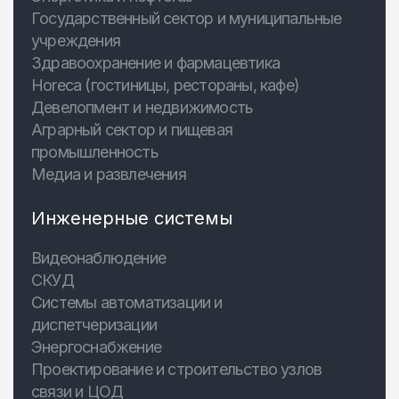
Государственный сектор и муниципальные
учреждения
Здравоохранение и фармацевтика
Horeca (гостиницы, рестораны, кафе)
Девелопмент и недвижимость
Аграрный сектор и пищевая
промышленность
Медиа и развлечения
Инженерные системы
Видеонаблюдение
СКУД
Системы автоматизации и
диспетчеризации
Энергоснабжение
Проектирование и строительство узлов
связи и ЦОД