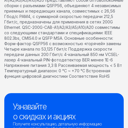
A1/A2/A3/A5/A10/A20 представляют собой оптоволоконные
сборки с разъемами QSFP56, объединяют 4 независимых
приемных и передающих канала, совместимых с 26,56
Гбод/с PAM4, с суммарной скоростью передачи 212,5
Гбит/с, предназначены для применения в сетях 200G
Ethernet. QSC-200G-CAB-A1/A2/A3/A5/A10/A20 совместимы
со следующими стандартами и спецификациями: IEEE
802.3bs, CMIS4.0 и QSFP MSA. Основные особенности:
Форм-фактор QSFP56 с возможностью «горячей» замены
Четыре канала по 53,125 Гбит/c Поддержка скорости
передачи данных 200 Гбит/с 4-канальный 850 нм VCSEL-
лазер 4-канальный PIN-фотодетектор BER менее 1E-6
Напряжение питания 3,3 В Рассеиваемая мощность < 5 Вт
Температурный диапазон: 0 °C ~ +70 °C Встроенная
функция цифровой диагностики Соответствие RoHS
Узнавайте
о скидках и акциях
Получите консультацию, детальную информацию