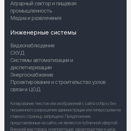
Аграрный сектор и пищевая
промышленность
Медиа и развлечения
Инженерные системы
Видеонаблюдение
СКУД
Системы автоматизации и
диспетчеризации
Энергоснабжение
Проектирование и строительство узлов
связи и ЦОД
Копирование текстов или изображений с сайта ochip.ru без
письменного разрешения администрации или гиперссылки на
главную страницу запрещено. Предложения,
представленные на сайте, не являются публичной офертой.
Внешний вид товара, комплектация, характеристики и цена