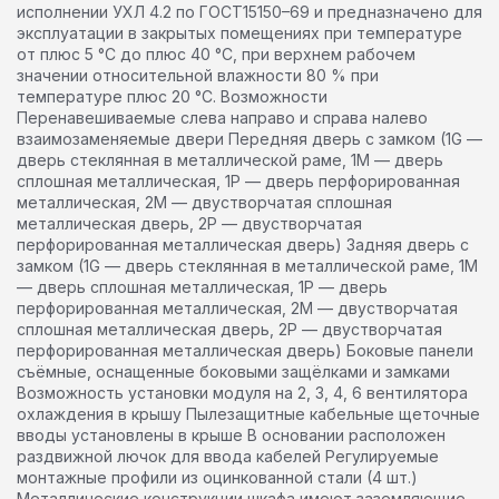
исполнении УХЛ 4.2 по ГОСТ15150–69 и предназначено для
эксплуатации в закрытых помещениях при температуре
от плюс 5 °С до плюс 40 °С, при верхнем рабочем
значении относительной влажности 80 % при
температуре плюс 20 °С. Возможности
Перенавешиваемые слева направо и справа налево
взаимозаменяемые двери Передняя дверь с замком (1G —
дверь стеклянная в металлической раме, 1M — дверь
сплошная металлическая, 1P — дверь перфорированная
металлическая, 2М — двустворчатая сплошная
металлическая дверь, 2Р — двустворчатая
перфорированная металлическая дверь) Задняя дверь с
замком (1G — дверь стеклянная в металлической раме, 1M
— дверь сплошная металлическая, 1P — дверь
перфорированная металлическая, 2М — двустворчатая
сплошная металлическая дверь, 2Р — двустворчатая
перфорированная металлическая дверь) Боковые панели
съёмные, оснащенные боковыми защёлками и замками
Возможность установки модуля на 2, 3, 4, 6 вентилятора
охлаждения в крышу Пылезащитные кабельные щеточные
вводы установлены в крыше В основании расположен
раздвижной лючок для ввода кабелей Регулируемые
монтажные профили из оцинкованной стали (4 шт.)
Металлические конструкции шкафа имеют заземляющие