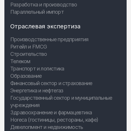
Разработка и производство
Параллельный импорт
Отраслевая экспертиза
Производственные предприятия
Ритейл и FMCG
Строительство
Телеком
Транспорт и логистика
Образование
Финансовый сектор и страхование
Энергетика и нефтегаз
Государственный сектор и муниципальные
учреждения
Здравоохранение и фармацевтика
Horeca (гостиницы, рестораны, кафе)
Девелопмент и недвижимость