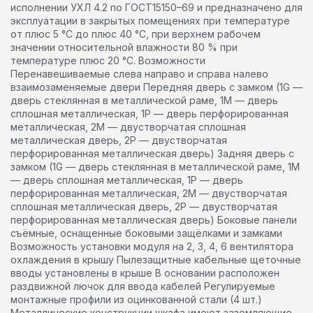
исполнении УХЛ 4.2 по ГОСТ15150–69 и предназначено для
эксплуатации в закрытых помещениях при температуре
от плюс 5 °С до плюс 40 °С, при верхнем рабочем
значении относительной влажности 80 % при
температуре плюс 20 °С. Возможности
Перенавешиваемые слева направо и справа налево
взаимозаменяемые двери Передняя дверь с замком (1G —
дверь стеклянная в металлической раме, 1M — дверь
сплошная металлическая, 1P — дверь перфорированная
металлическая, 2М — двустворчатая сплошная
металлическая дверь, 2Р — двустворчатая
перфорированная металлическая дверь) Задняя дверь с
замком (1G — дверь стеклянная в металлической раме, 1M
— дверь сплошная металлическая, 1P — дверь
перфорированная металлическая, 2М — двустворчатая
сплошная металлическая дверь, 2Р — двустворчатая
перфорированная металлическая дверь) Боковые панели
съёмные, оснащенные боковыми защёлками и замками
Возможность установки модуля на 2, 3, 4, 6 вентилятора
охлаждения в крышу Пылезащитные кабельные щеточные
вводы установлены в крыше В основании расположен
раздвижной лючок для ввода кабелей Регулируемые
монтажные профили из оцинкованной стали (4 шт.)
Металлические конструкции шкафа имеют заземляющие