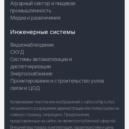
Аграрный сектор и пищевая
промышленность
Медиа и развлечения
Инженерные системы
Видеонаблюдение
СКУД
Системы автоматизации и
диспетчеризации
Энергоснабжение
Проектирование и строительство узлов
связи и ЦОД
Копирование текстов или изображений с сайта ochip.ru без
письменного разрешения администрации или гиперссылки на
главную страницу запрещено. Предложения,
представленные на сайте, не являются публичной офертой.
Внешний вид товара, комплектация, характеристики и цена