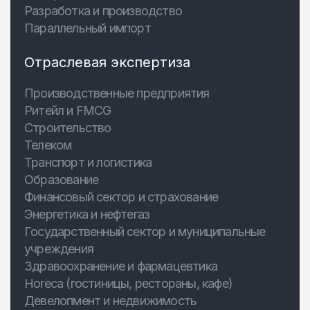
Разработка и производство
Параллельный импорт
Отраслевая экспертиза
Производственные предприятия
Ритейл и FMCG
Строительство
Телеком
Транспорт и логистика
Образование
Финансовый сектор и страхование
Энергетика и нефтегаз
Государственный сектор и муниципальные
учреждения
Здравоохранение и фармацевтика
Horeca (гостиницы, рестораны, кафе)
Девелопмент и недвижимость