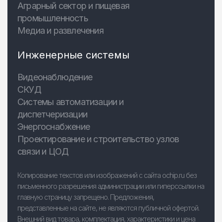
Аграрный сектор и пищевая
промышленность
Медиа и развлечения
Инженерные системы
Видеонаблюдение
СКУД
Системы автоматизации и
диспетчеризации
Энергоснабжение
Проектирование и строительство узлов
связи и ЦОД
Копирование текстов или изображений с сайта ochip.ru без
письменного разрешения администрации или гиперссылки на
главную страницу запрещено. Предложения,
представленные на сайте, не являются публичной офертой.
Внешний вид товара, комплектация, характеристики и цена