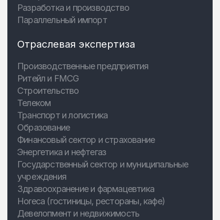
Разработка и производство
Параллельный импорт
Отраслевая экспертиза
Производственные предприятия
Ритейл и FMCG
Строительство
Телеком
Транспорт и логистика
Образование
Финансовый сектор и страхование
Энергетика и нефтегаз
Государственный сектор и муниципальные
учреждения
Здравоохранение и фармацевтика
Horeca (гостиницы, рестораны, кафе)
Девелопмент и недвижимость