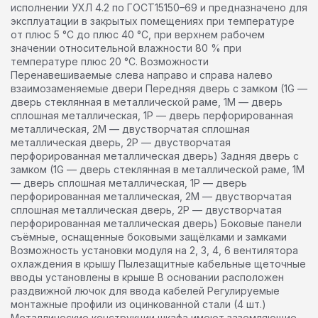
исполнении УХЛ 4.2 по ГОСТ15150–69 и предназначено для
эксплуатации в закрытых помещениях при температуре
от плюс 5 °С до плюс 40 °С, при верхнем рабочем
значении относительной влажности 80 % при
температуре плюс 20 °С. Возможности
Перенавешиваемые слева направо и справа налево
взаимозаменяемые двери Передняя дверь с замком (1G —
дверь стеклянная в металлической раме, 1M — дверь
сплошная металлическая, 1P — дверь перфорированная
металлическая, 2М — двустворчатая сплошная
металлическая дверь, 2Р — двустворчатая
перфорированная металлическая дверь) Задняя дверь с
замком (1G — дверь стеклянная в металлической раме, 1M
— дверь сплошная металлическая, 1P — дверь
перфорированная металлическая, 2М — двустворчатая
сплошная металлическая дверь, 2Р — двустворчатая
перфорированная металлическая дверь) Боковые панели
съёмные, оснащенные боковыми защёлками и замками
Возможность установки модуля на 2, 3, 4, 6 вентилятора
охлаждения в крышу Пылезащитные кабельные щеточные
вводы установлены в крыше В основании расположен
раздвижной лючок для ввода кабелей Регулируемые
монтажные профили из оцинкованной стали (4 шт.)
Металлические конструкции шкафа имеют заземляющие