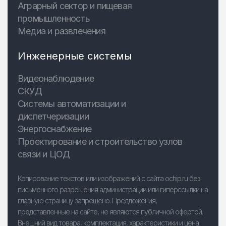
Аграрный сектор и пищевая
промышленность
Медиа и развлечения
Инженерные системы
Видеонаблюдение
СКУД
Системы автоматизации и
диспетчеризации
Энергоснабжение
Проектирование и строительство узлов
связи и ЦОД
Копирование текстов или изображений с сайта ochip.ru без
письменного разрешения администрации или гиперссылки на
главную страницу запрещено. Предложения,
представленные на сайте, не являются публичной офертой.
Внешний вид товара, комплектация, характеристики и цена