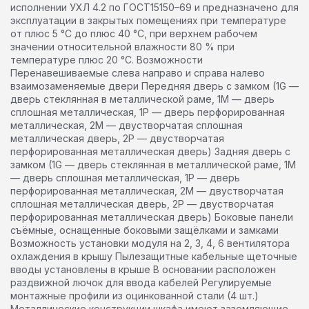
исполнении УХЛ 4.2 по ГОСТ15150–69 и предназначено для
эксплуатации в закрытых помещениях при температуре
от плюс 5 °С до плюс 40 °С, при верхнем рабочем
значении относительной влажности 80 % при
температуре плюс 20 °С. Возможности
Перенавешиваемые слева направо и справа налево
взаимозаменяемые двери Передняя дверь с замком (1G —
дверь стеклянная в металлической раме, 1M — дверь
сплошная металлическая, 1P — дверь перфорированная
металлическая, 2М — двустворчатая сплошная
металлическая дверь, 2Р — двустворчатая
перфорированная металлическая дверь) Задняя дверь с
замком (1G — дверь стеклянная в металлической раме, 1M
— дверь сплошная металлическая, 1P — дверь
перфорированная металлическая, 2М — двустворчатая
сплошная металлическая дверь, 2Р — двустворчатая
перфорированная металлическая дверь) Боковые панели
съёмные, оснащенные боковыми защёлками и замками
Возможность установки модуля на 2, 3, 4, 6 вентилятора
охлаждения в крышу Пылезащитные кабельные щеточные
вводы установлены в крыше В основании расположен
раздвижной лючок для ввода кабелей Регулируемые
монтажные профили из оцинкованной стали (4 шт.)
Металлические конструкции шкафа имеют заземляющие