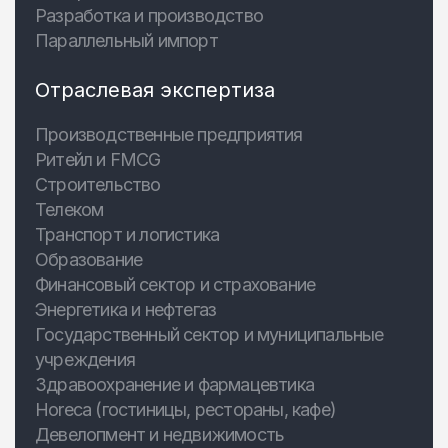
Разработка и производство
Параллельный импорт
Отраслевая экспертиза
Производственные предприятия
Ритейл и FMCG
Строительство
Телеком
Транспорт и логистика
Образование
Финансовый сектор и страхование
Энергетика и нефтегаз
Государственный сектор и муниципальные
учреждения
Здравоохранение и фармацевтика
Horeca (гостиницы, рестораны, кафе)
Девелопмент и недвижимость