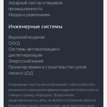
Аграрный сектор и пищевая
промышленность
Медиа и развлечения
Инженерные системы
Видеонаблюдение
СКУД
Системы автоматизации и
диспетчеризации
Энергоснабжение
Проектирование и строительство узлов
связи и ЦОД
Копирование текстов или изображений с сайта ochip.ru без
письменного разрешения администрации или гиперссылки на
главную страницу запрещено. Предложения,
представленные на сайте, не являются публичной офертой.
Внешний вид товара, комплектация, характеристики и цена