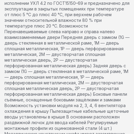
исполнении УХЛ 4.2 по ГОСТ15150–69 и предназначено для
эксплуатации в закрытых помещениях при температуре
от плюс 5 °С до плюс 40 °С, при верхнем рабочем
значении относительной влажности 80 % при
температуре плюс 20 °С. Возможности
Перенавешиваемые слева направо и справа налево
взаимозаменяемые двери Передняя дверь с замком (1G —
дверь стеклянная в металлической раме, 1M — дверь
сплошная металлическая, 1P — дверь перфорированная
металлическая, 2М — двустворчатая сплошная
металлическая дверь, 2Р — двустворчатая
перфорированная металлическая дверь) Задняя дверь с
замком (1G — дверь стеклянная в металлической раме, 1M
— дверь сплошная металлическая, 1P — дверь
перфорированная металлическая, 2М — двустворчатая
сплошная металлическая дверь, 2Р — двустворчатая
перфорированная металлическая дверь) Боковые панели
съёмные, оснащенные боковыми защёлками и замками
Возможность установки модуля на 2, 3, 4, 6 вентилятора
охлаждения в крышу Пылезащитные кабельные щеточные
вводы установлены в крыше В основании расположен
раздвижной лючок для ввода кабелей Регулируемые
монтажные профили из оцинкованной стали (4 шт.)
Металлические конструкции шкафа имеют заземляющие