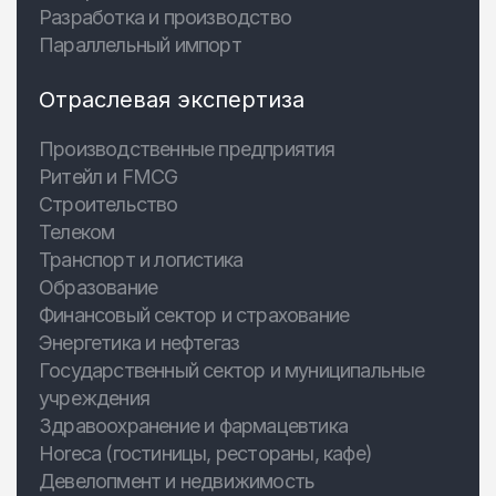
Разработка и производство
Параллельный импорт
Отраслевая экспертиза
Производственные предприятия
Ритейл и FMCG
Строительство
Телеком
Транспорт и логистика
Образование
Финансовый сектор и страхование
Энергетика и нефтегаз
Государственный сектор и муниципальные
учреждения
Здравоохранение и фармацевтика
Horeca (гостиницы, рестораны, кафе)
Девелопмент и недвижимость