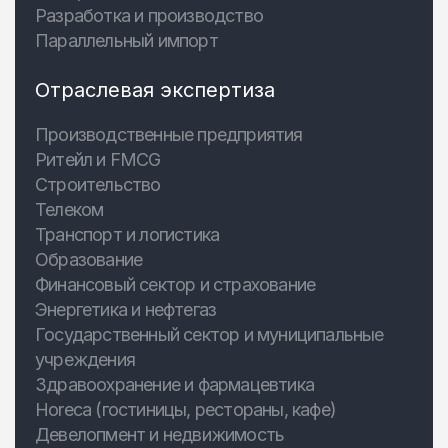
Разработка и производство
Параллельный импорт
Отраслевая экспертиза
Производственные предприятия
Ритейл и FMCG
Строительство
Телеком
Транспорт и логистика
Образование
Финансовый сектор и страхование
Энергетика и нефтегаз
Государственный сектор и муниципальные
учреждения
Здравоохранение и фармацевтика
Horeca (гостиницы, рестораны, кафе)
Девелопмент и недвижимость