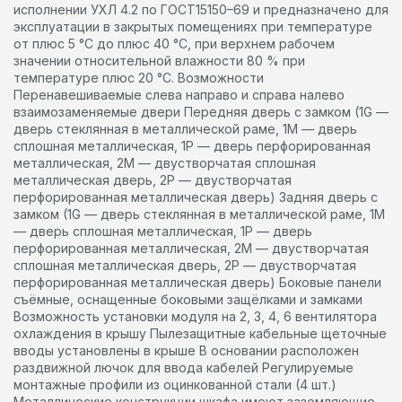
исполнении УХЛ 4.2 по ГОСТ15150–69 и предназначено для
эксплуатации в закрытых помещениях при температуре
от плюс 5 °С до плюс 40 °С, при верхнем рабочем
значении относительной влажности 80 % при
температуре плюс 20 °С. Возможности
Перенавешиваемые слева направо и справа налево
взаимозаменяемые двери Передняя дверь с замком (1G —
дверь стеклянная в металлической раме, 1M — дверь
сплошная металлическая, 1P — дверь перфорированная
металлическая, 2М — двустворчатая сплошная
металлическая дверь, 2Р — двустворчатая
перфорированная металлическая дверь) Задняя дверь с
замком (1G — дверь стеклянная в металлической раме, 1M
— дверь сплошная металлическая, 1P — дверь
перфорированная металлическая, 2М — двустворчатая
сплошная металлическая дверь, 2Р — двустворчатая
перфорированная металлическая дверь) Боковые панели
съёмные, оснащенные боковыми защёлками и замками
Возможность установки модуля на 2, 3, 4, 6 вентилятора
охлаждения в крышу Пылезащитные кабельные щеточные
вводы установлены в крыше В основании расположен
раздвижной лючок для ввода кабелей Регулируемые
монтажные профили из оцинкованной стали (4 шт.)
Металлические конструкции шкафа имеют заземляющие