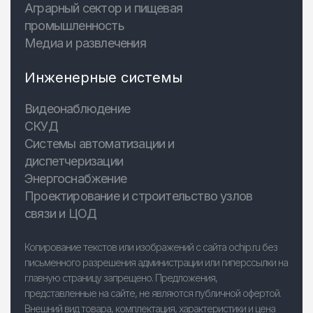
Аграрный сектор и пищевая
промышленность
Медиа и развлечения
Инженерные системы
Видеонаблюдение
СКУД
Системы автоматизации и
диспетчеризации
Энергоснабжение
Проектирование и строительство узлов
связи и ЦОД
Копирование текстов или изображений с сайта ochip.ru без
письменного разрешения администрации или гиперссылки на
главную страницу запрещено. Предложения,
представленные на сайте, не являются публичной офертой.
Внешний вид товара, комплектация, характеристики и цена