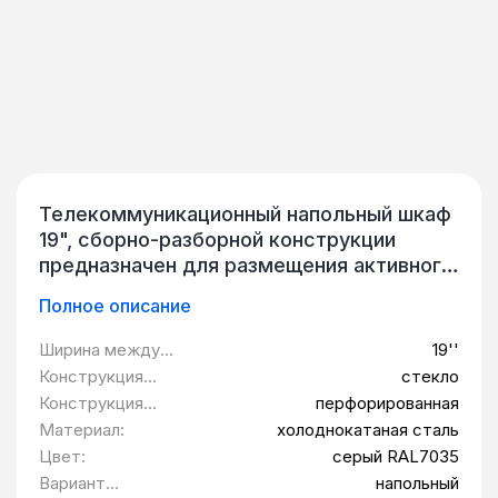
Телекоммуникационный напольный шкаф
19", сборно-разборной конструкции
предназначен для размещения активного
и пассивного телекоммуникационного IT-
Полное описание
оборудования, стандарт 19 дюймов
(19").Сборно-разборный напольный шкаф
Ширина между
19''
серии QL – это бюджетная серия
монтажными
Конструкция
стекло
продукции компании QTECH. В серию QL
планками:
передней двери:
Конструкция
перфорированная
входят шкафы с классом защиты IP20,
задней двери:
Материал:
холоднокатаная сталь
размерностями 600×600, 600×800,
Цвет:
серый RAL7035
600×1000 и высотой 12U, 15U.Изделие
Вариант
напольный
выполнено в климатическом исполнении