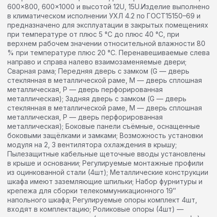
600×800, 600×1000 и высотой 12U, 15U.Изделие выполнено
в климатическом исполнении УХЛ 4.2 по ГОСТ15150–69 и
предназначено для эксплуатации в закрытых помещениях
при температуре от плюс 5 °С до плюс 40 °С, при
верхнем рабочем значении относительной влажности 80
% при температуре плюс 20 °С. Перенавешиваемые слева
направо и справа налево взаимозаменяемые двери;
Сварная рама; Передняя дверь с замком (G — дверь
стеклянная в металлической раме, M — дверь сплошная
металлическая, P — дверь перфорированная
металлическая); Задняя дверь с замком (G — дверь
стеклянная в металлической раме, M — дверь сплошная
металлическая, P — дверь перфорированная
металлическая); Боковые панели съёмные, оснащенные
боковыми защёлками и замками; Возможность установки
модуля на 2, 3 вентилятора охлаждения в крышу;
Пылезащитные кабельные щеточные вводы установлены
в крыше и основании; Регулируемые монтажные профили
из оцинкованной стали (4шт); Металлические конструкции
шкафа имеют заземляющие шпильки; Набор фурнитуры и
крепежа для сборки телекоммуникационного 19″
напольного шкафа; Регулируемые опоры комплект 4шт,
входят в комплектацию; Роликовые опоры (4шт) —