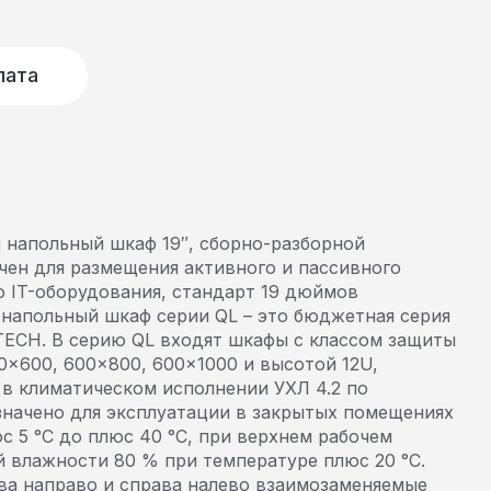
лата
напольный шкаф 19″, сборно-разборной
чен для размещения активного и пассивного
 IT-оборудования, стандарт 19 дюймов
 напольный шкаф серии QL – это бюджетная серия
ECH. В серию QL входят шкафы с классом защиты
0×600, 600×800, 600×1000 и высотой 12U,
 в климатическом исполнении УХЛ 4.2 по
значено для эксплуатации в закрытых помещениях
с 5 °С до плюс 40 °С, при верхнем рабочем
 влажности 80 % при температуре плюс 20 °С.
а направо и справа налево взаимозаменяемые