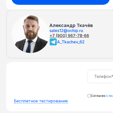
Александр Ткачёв
sales12@ochip.ru
+7 (900) 967-78-66
A_Tkachev_62
Согласен
с п
Бесплатное тестирование