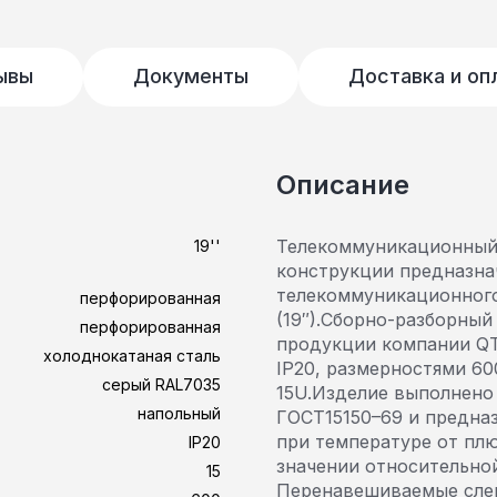
ывы
Документы
Доставка и оп
Описание
Телекоммуникационный 
19''
конструкции предназна
телекоммуникационного
перфорированная
(19″).Сборно-разборный
перфорированная
продукции компании QT
холоднокатаная сталь
IP20, размерностями 60
серый RAL7035
15U.Изделие выполнено
напольный
ГОСТ15150–69 и предна
при температуре от плю
IP20
значении относительной
15
Перенавешиваемые слев