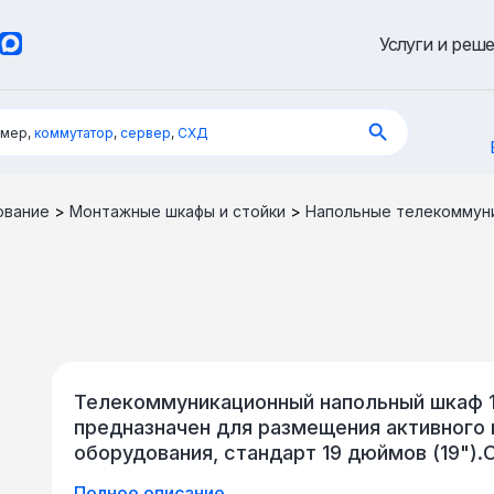
Услуги и реш
имер,
коммутатор
,
сервер
,
СХД
ование
>
Монтажные шкафы и стойки
>
Напольные телекоммун
Телекоммуникационный напольный шкаф 1
предназначен для размещения активного 
оборудования, стандарт 19 дюймов (19")
– это бюджетная серия продукции компан
Полное описание