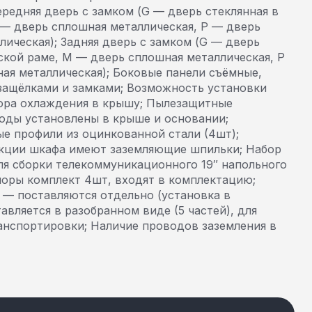
ередняя дверь с замком (G — дверь стеклянная в
 — дверь сплошная металлическая, P — дверь
ическая); Задняя дверь с замком (G — дверь
ской раме, M — дверь сплошная металлическая, P
ая металлическая); Боковые панели съёмные,
ащёлками и замками; Возможность установки
тора охлаждения в крышу; Пылезащитные
оды установлены в крыше и основании;
е профили из оцинкованной стали (4шт);
кции шкафа имеют заземляющие шпильки; Набор
ля сборки телекоммуникационного 19″ напольного
поры комплект 4шт, входят в комплектацию;
 — поставляются отдельно (установка в
авляется в разобранном виде (5 частей), для
анспортировки; Наличие проводов заземления в