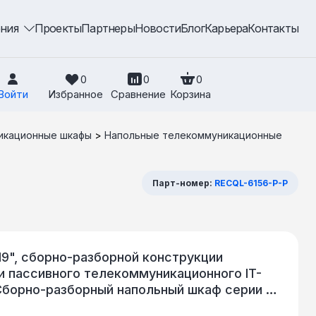
ения
Проекты
Партнеры
Новости
Блог
Карьера
Контакты
0
0
0
Войти
Избранное
Сравнение
Корзина
икационные шкафы
>
Напольные телекоммуникационные
Парт-номер:
RECQL-6156-P-P
9", сборно-разборной конструкции
и пассивного телекоммуникационного IT-
.Сборно-разборный напольный шкаф серии QL
ии QTECH. В серию QL входят шкафы с