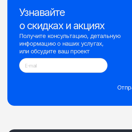
Узнавайте
о скидках и акциях
Получите консультацию, детальную
информацию о наших услугах,
или обсудите ваш проект
Отпр