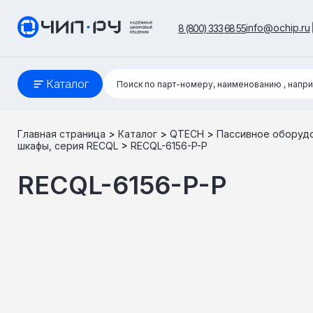
info@ochip.ru
8 (800) 333 68 55
Поиск:
Каталог
Поиск по парт-номеру, наименованию
, напр
Главная страница
>
Каталог
>
QTECH
>
Пассивное оборуд
шкафы, серия RECQL
>
RECQL-6156-P-P
RECQL-6156-P-P