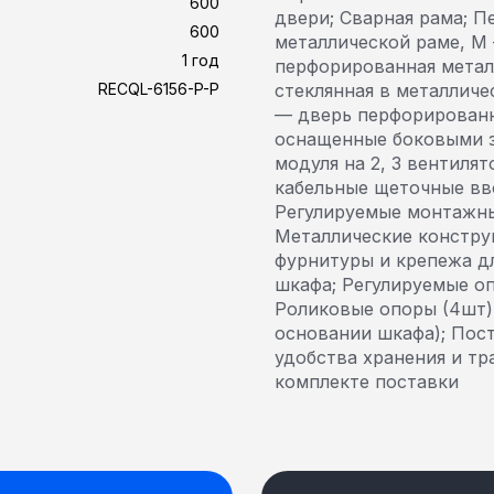
600
двери; Сварная рама; П
600
металлической раме, M
1 год
перфорированная металл
RECQL-6156-P-P
стеклянная в металличе
— дверь перфорированн
оснащенные боковыми з
модуля на 2, 3 вентиля
кабельные щеточные вв
Регулируемые монтажны
Металлические констру
фурнитуры и крепежа д
шкафа; Регулируемые о
Роликовые опоры (4шт)
основании шкафа); Пост
удобства хранения и тр
комплекте поставки