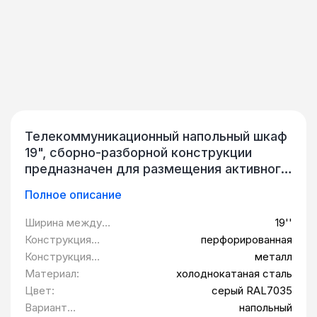
Телекоммуникационный напольный шкаф
19", сборно-разборной конструкции
предназначен для размещения активного
и пассивного телекоммуникационного IT-
Полное описание
оборудования, стандарт 19 дюймов
(19").Сборно-разборный напольный шкаф
Ширина между
19''
серии QL – это бюджетная серия
монтажными
Конструкция
перфорированная
продукции компании QTECH. В серию QL
планками:
передней двери:
Конструкция
металл
входят шкафы с классом защиты IP20,
задней двери:
Материал:
холоднокатаная сталь
размерностями 600×600, 600×800,
Цвет:
серый RAL7035
600×1000 и высотой 12U, 15U.Изделие
Вариант
напольный
выполнено в климатическом исполнении