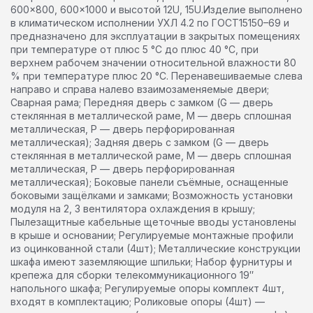
600×800, 600×1000 и высотой 12U, 15U.Изделие выполнено
в климатическом исполнении УХЛ 4.2 по ГОСТ15150–69 и
предназначено для эксплуатации в закрытых помещениях
при температуре от плюс 5 °С до плюс 40 °С, при
верхнем рабочем значении относительной влажности 80
% при температуре плюс 20 °С. Перенавешиваемые слева
направо и справа налево взаимозаменяемые двери;
Сварная рама; Передняя дверь с замком (G — дверь
стеклянная в металлической раме, M — дверь сплошная
металлическая, P — дверь перфорированная
металлическая); Задняя дверь с замком (G — дверь
стеклянная в металлической раме, M — дверь сплошная
металлическая, P — дверь перфорированная
металлическая); Боковые панели съёмные, оснащенные
боковыми защёлками и замками; Возможность установки
модуля на 2, 3 вентилятора охлаждения в крышу;
Пылезащитные кабельные щеточные вводы установлены
в крыше и основании; Регулируемые монтажные профили
из оцинкованной стали (4шт); Металлические конструкции
шкафа имеют заземляющие шпильки; Набор фурнитуры и
крепежа для сборки телекоммуникационного 19″
напольного шкафа; Регулируемые опоры комплект 4шт,
входят в комплектацию; Роликовые опоры (4шт) —