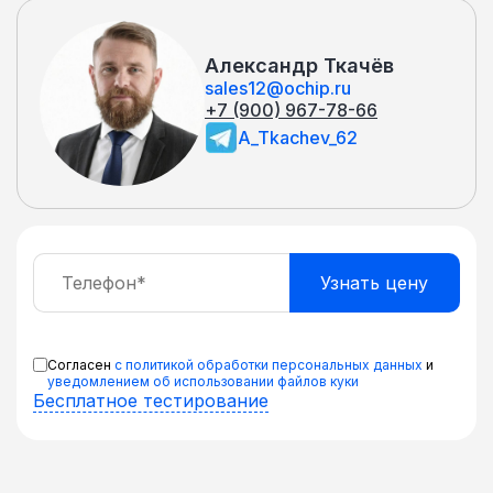
протоколы: UDP, TCP, HTTP, SNMPv2c,
ICMP, DNS, SNTP Удобный Web-
Александр Ткачёв
интерфейс Встроенный датчик
sales12@ochip.ru
температуры
+7 (900) 967-78-66
A_Tkachev_62
Согласен
с политикой обработки персональных данных
и
уведомлением об использовании файлов куки
Бесплатное тестирование