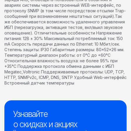
авариях системы через встроенный WEB-интерфейс, по
протоколу SNMP (в том числе посредством отсылки Trap-
сообщений при возникновении нештатных ситуаций).Так
же обеспечивается возможность удаленного управления
ИБП (перезагрузка, активация тестов, вкл/выкл звуковое
оповещение). Отличительные особенности Напряжение
питания: 12В ± 30% Максимальный потребляемый ток: 150
mA Скорость передачи данных по Ethernet: 10 Мбит/сек.
Степень защиты: IP30 Габаритные размеры: 80×52×26 мм.
Температурный диапазон работы: от 0°C до +60°C
Относительная влажность воздуха: не более 95% при
+35°C Поддержка протокола обмена данными с ИБП
Megatec,Voltronic Поддерживаемые протоколы: UDP, TCP,
HTTP, SNMPv2c, ICMP, DNS, SNTP Удобный Web-интерфейс
Встроенный датчик температуры
Узнавайте
о скидках и акциях