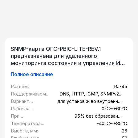
SNMP-карта QFC-PBIC-LITE-REV.1
предназначена для удаленного
мониторинга состояния и управления ИБП
через локальную сеть или Интернет.
Полное описание
Позволяет в режиме реального времени
получать информацию о состоянии
Разъем:
RJ-45
электросети и ИБП. Мониторинг,
Поддерживаемы
DNS, HTTP, ICMP, SNMPv2c,
управление и конфигурация
е протоколы:
SNTP, TCP, UDP
Вариант
для установки во внутренний
осуществляются через встроенный WEB-
исполнения:
мини слот
Рабочая
0°C~+60°C
интерфейс. SNMP-карта позволяет
температура:
При
95% без образования
удаленно отслеживать значения входных
максимальной
конденсата
Температура
-40°C~+85°C
и выходных параметров ИБП, уровня
влажности:
хранения:
Высота, мм:
26
заряда АКБ, оповещать пользователя о