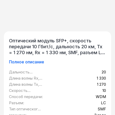
Оптический модуль SFP+, скорость
передачи 10 Гбит/c, дальность 20 км, Tx
= 1 270 нм, Rx = 1 330 нм, SMF, разъем LC
QTECH QSC-SFP+20G10W-2733-I
Полное описание
Дальность
20
передачи, км:
Длина волны Rx,
1 330
нм:
Длина волны Tx,
1 270
нм:
Скорость
10
передачи данных,
Способ передачи:
WDM
Гбит/c:
Разъем:
LC
Тип оптического
SMF
волокна: