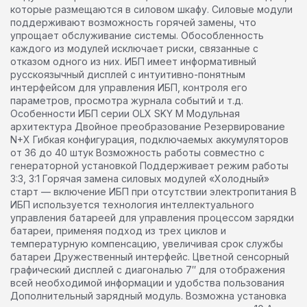
которые размещаются в силовом шкафу. Силовые модули
поддерживают возможность горячей замены, что
упрощает обслуживание системы. Обособленность
каждого из модулей исключает риски, связанные с
отказом одного из них. ИБП имеет информативный
русскоязычный дисплей с интуитивно-понятным
интерфейсом для управления ИБП, контроля его
параметров, просмотра журнала событий и т.д.
Особенности ИБП серии OLX SKY M Модульная
архитектура Двойное преобразование Резервирование
N+X Гибкая конфигурация, подключаемых аккумуляторов
от 36 до 40 штук Возможность работы совместно с
генераторной установкой Поддерживает режим работы
3:3, 3:1 Горячая замена силовых модулей «Холодный»
старт — включение ИБП при отсутствии электропитания В
ИБП используется технология интеллектуального
управления батареей для управления процессом зарядки
батареи, применяя подход из трех циклов и
температурную компенсацию, увеличивая срок службы
батареи Дружественный интерфейс. Цветной сенсорный
графический дисплей с диагональю 7″ для отображения
всей необходимой информации и удобства пользования
Дополнительный зарядный модуль. Возможна установка