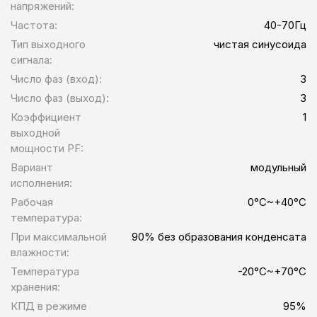
напряжений:
Частота:
40-70Гц
Тип выходного
чистая синусоида
сигнала:
Число фаз (вход):
3
Число фаз (выход):
3
Коэффициент
1
выходной
мощности PF:
Вариант
модульный
исполнения:
Рабочая
0°C~+40°C
температура:
При максимальной
90% без образования конденсата
влажности:
Температура
-20°C~+70°C
хранения:
КПД в режиме
95%