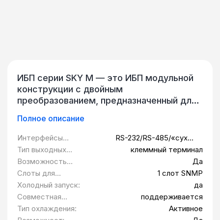
ИБП серии SKY M — это ИБП модульной
конструкции с двойным
преобразованием, предназначенный для
защиты ИТ-оборудования,
Полное описание
поддерживающий работу с любыми
типами нагрузок. Модульный ИБП QPS-
Интерфейсы
RS-232/RS-485/«сухие
OLX-RT-90-SKM основан на
управления:
контакты»
Тип выходных
клеммный терминал
использовании шести независимых
розеток:
Возможность
Да
силовых модулей мощностью 15 кВ·А/15
установки в
Слоты для
1 слот SNMP
кВт и высотой 2U каждый, которые
стойку 19":
модулей
Холодный запуск:
да
размещаются в силовом шкафу. Силовые
расширения:
Совместная
поддерживается
модули поддерживают возможность
работа с
Тип охлаждения:
Активное
горячей замены, что упрощает
генератором: