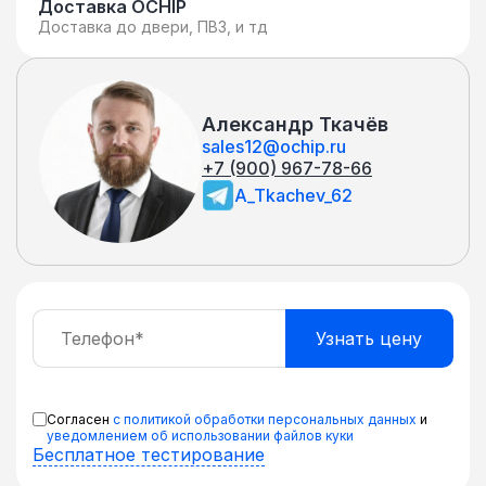
Возможность питания по линии Ethernet
Доставка OCHIP
Доставка до двери, ПВЗ, и тд
802.3at (PoE+). Категория IP20.
Александр Ткачёв
sales12@ochip.ru
+7 (900) 967-78-66
A_Tkachev_62
Согласен
с политикой обработки персональных данных
и
уведомлением об использовании файлов куки
Бесплатное тестирование