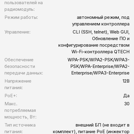
пользователей на
радиомодуль:
Режим работы:
автономный режим, под
управлением контроллера
Управление:
CLI (SSH, telnet), Web GUI,
Обновление ПО и
конфигурирование посредством
Wi-Fi-контроллера QTECH
Обеспечение
WPA-PSK/WPA2-PSK/WPA3-
безопасности
PSK/WPA-Enterprise/WPA2-
передачи данных:
Enterprise/WPA3-Enterprise
Напряжение
12В
питания:
PoE+:
Да
Макс.
30
потребляемая
мощность, Вт:
Тип источника
внешний БП (не входит в
питания:
комплект), питание PoE (инжектор