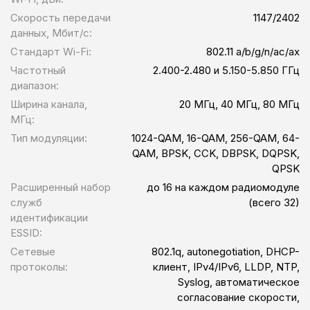
Скорость передачи
1147/2402
данных, Мбит/c:
Стандарт Wi-Fi:
802.11 a/b/g/n/ac/ax
Частотный
2.400-2.480 и 5.150-5.850 ГГц
диапазон:
Ширина канала,
20 МГц, 40 МГц, 80 МГц
МГц:
Тип модуляции:
1024-QAM, 16-QAM, 256-QAM, 64-
QAM, BPSK, CCK, DBPSK, DQPSK,
QPSK
Расширенный набор
до 16 на каждом радиомодуле
служб
(всего 32)
идентификации
ESSID:
Сетевые
802.1q, autonegotiation, DHCP-
протоколы:
клиент, IPv4/IPv6, LLDP, NTP,
Syslog, автоматическое
согласование скорости,