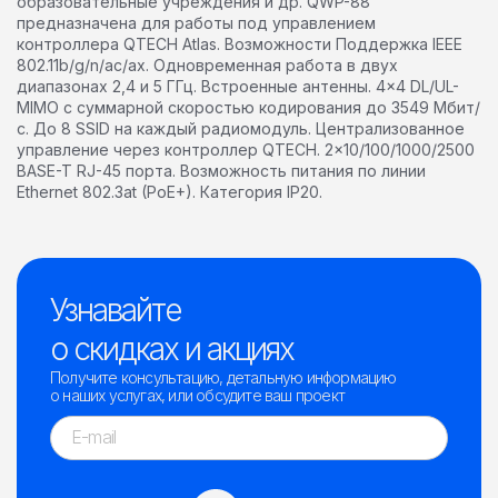
образовательные учреждения и др. QWP-88
предназначена для работы под управлением
контроллера QTECH Atlas. Возможности Поддержка IEEE
802.11b/g/n/ac/ax. Одновременная работа в двух
диапазонах 2,4 и 5 ГГц. Встроенные антенны. 4×4 DL/UL-
MIMO с суммарной скоростью кодирования до 3549 Мбит/
с. До 8 SSID на каждый радиомодуль. Централизованное
управление через контроллер QTECH. 2×10/100/1000/2500
BASE-T RJ-45 порта. Возможность питания по линии
Ethernet 802.3at (PoE+). Категория IP20.
Узнавайте
о скидках и акциях
Получите консультацию, детальную информацию
о наших услугах, или обсудите ваш проект