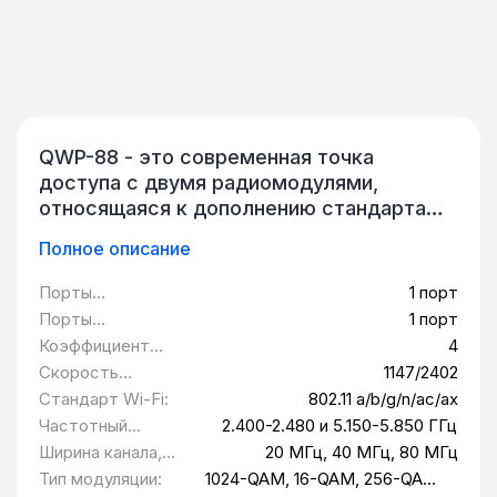
QWP-88 - это современная точка
доступа с двумя радиомодулями,
относящаяся к дополнению стандарта
IEEE 802.11ax (Wi-Fi 6), предназначенная
Полное описание
для использования внутри помещений.
Точка доступа имеет конфигурацию
Порты
1 порт
MIMO 4x4, оснащена встроенными
10/100/1000/2500B
Порты
1 порт
антеннами и обеспечивает высокую
ASE-T (WAN):
10/100/1000/2500B
Коэффициент
4
скорость передачи данных и гарантирует
ASE-T (LAN):
усиления антенны
Скорость
1147/2402
надежное соединение для клиентских
Wi-Fi, дБи:
передачи данных,
Стандарт Wi-Fi:
802.11 a/b/g/n/ac/ax
устройств в диапазонах 2,4 ГГц и 5 ГГц в
Мбит/c:
Частотный
2.400-2.480 и 5.150-5.850 ГГц
режимах стандарта IEEE
диапазон:
Ширина канала,
20 МГц, 40 МГц, 80 МГц
802.11a/b/g/n/ac/ax. QWP-88
МГц:
Тип модуляции:
1024-QAM, 16-QAM, 256-QAM,
представляет собой универсальное