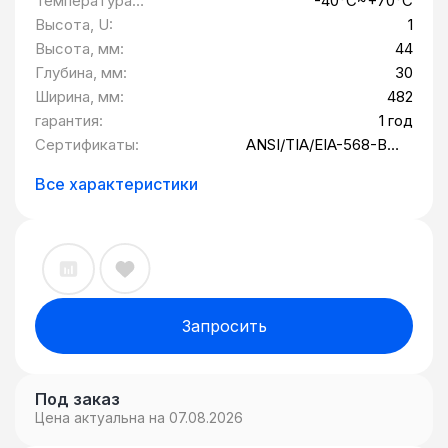
Температура
-40°C~+70°C
портов (различные виды оптических,
хранения:
Высота, U:
1
медных, мультимедийных разъёмов,
Высота, мм:
44
включая комбинированные – наборные
Глубина, мм:
30
панели), наличию/отсутствию
Ширина, мм:
482
экранирования, способу крепления
гарантия:
1 год
(настенные, под стойку и т.д.) и другим
Сертификаты:
ANSI/TIA/EIA-568-B.2
параметрам.
Category 5e, CENELEC
Generic Cabling Standard
Все характеристики
EN50173, ISO/IEC, TIA/EIA
TSB-40
Запросить
Под заказ
Цена актуальна на 07.08.2026