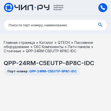
Поиск:
Поиск по парт-номеру, наименованию
Главная страница
>
Каталог
>
QTECH
>
Пассивное
оборудование
>
СКС Компоненты
>
Патч-панели
>
Стоечные
>
QPP-24RM-C5EUTP-8P8C-IDC
QPP-24RM-C5EUTP-8P8C-IDC
Парт-номер:
QPP-24RM-C5EUTP-8P8C-IDC