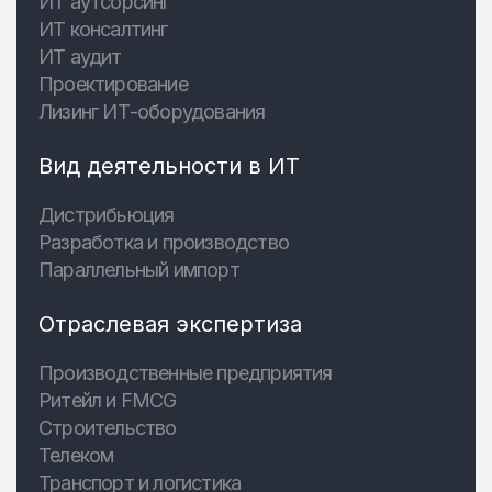
ИТ аутсорсинг
ИТ консалтинг
ИТ аудит
Проектирование
Лизинг ИТ-оборудования
Вид деятельности в ИТ
Дистрибьюция
Разработка и производство
Параллельный импорт
Отраслевая экспертиза
Производственные предприятия
Ритейл и FMCG
Строительство
Телеком
Транспорт и логистика