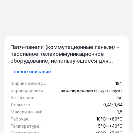
Патч-панели (коммутационные панели) –
пассивное телекоммуникационное
оборудование, использующееся для
подключения различного сетевого
Полное описание
оборудования к кабелям связи. В
конструкции патч-пенели имеются
Ширина между
19''
контакты (для фиксации магистрального
монтажными
Экранирование:
экранирование отсутствует
кабеля) и разъёмы (порты), служащие
планками:
Категория:
5e
для подключения кабелей активных
Диаметр
0,41-0,64
телекоммуникационных устройств.
токопроводящей
Максимальный
1,5
Контакты и порты объединены
жилы, мм:
ток, А:
Рабочая
-10°C~+60°C
электрически. Панели отличаются
температура:
Температура
-5°C~+40°C
конструктивно: количеством и типом
монтажа: