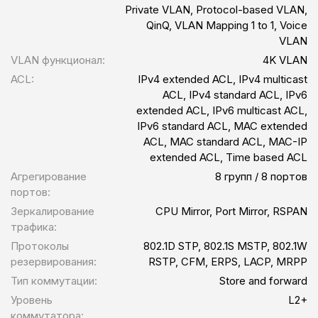
Private VLAN, Protocol-based VLAN,
QinQ, VLAN Mapping 1 to 1, Voice
VLAN
VLAN функционал:
4K VLAN
ACL:
IPv4 extended ACL, IPv4 multicast
ACL, IPv4 standard ACL, IPv6
extended ACL, IPv6 multicast ACL,
IPv6 standard ACL, MAC extended
ACL, MAC standard ACL, MAC-IP
extended ACL, Time based ACL
Агрегирование
8 групп / 8 портов
портов:
Зеркалирование
CPU Mirror, Port Mirror, RSPAN
трафика:
Протоколы
802.1D STP, 802.1S MSTP, 802.1W
резервирования:
RSTP, CFM, ERPS, LACP, MRPP
Тип коммутации:
Store and forward
Уровень
L2+
коммутатора: