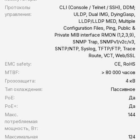
Протоколы
CLI (Console / Telnet / SSH), DDM;
управления:
ULDP, Dual IMG, DyingGasp,
LLDP/LLDP MED, Multiple
Configuration Files, Ping, Public &
Private MIB interface RMON (1,2,3,9),
SNMP Trap, SNMPv1/v2c/v3,
SNTP/NTP, Syslog, TFTP/FTP, Trace
Route, VCT, Web/SSL
EMC safety:
CE, RoHS
MTBF:
> 80 000 часов
Грозозащита:
4 кВ
Тип охлаждения:
Пассивное
PoE:
Да
PoE+:
Да
Макс.
144
потребляемая
мощность, Вт:
Максимальная
124