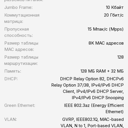
Jumbo Frame:
10 Кбайт
Коммутационная
20 Гбит/с
матрица:
Пропускная
15 Мпак/с (Mpps)
способность:
Размер таблицы
8K MAC адресов
MAC адресов:
Размер таблицы
128
маршрутизации:
Память:
128 МБ RAM + 32 МБ
DHCP:
DHCP Relay Option 82, DHCPv6
Relay Option 37/38, IPv4/IPv6 DHCP
Client, IPv4/IPv6 DHCP Server,
IPv4/IPv6 DHCP Snooping
Green Ethernet:
IEEE 802.3az (Energy Efficient
Ethernet)
VLAN:
GVRP, IEEE802.1Q, MAC-based
VLAN, N to 1, Port-based VLAN,