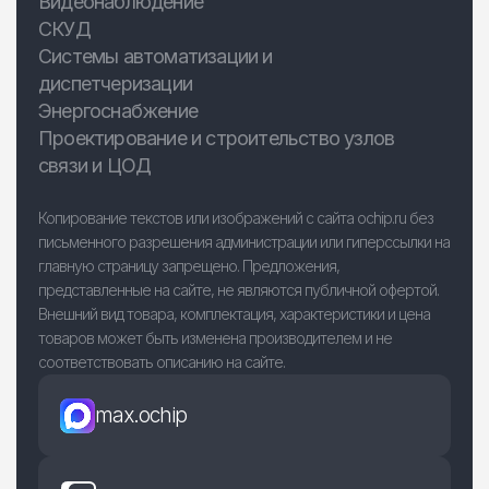
Видеонаблюдение
СКУД
Системы автоматизации и
диспетчеризации
Энергоснабжение
Проектирование и строительство узлов
связи и ЦОД
Копирование текстов или изображений с сайта ochip.ru без
письменного разрешения администрации или гиперссылки на
главную страницу запрещено. Предложения,
представленные на сайте, не являются публичной офертой.
Внешний вид товара, комплектация, характеристики и цена
товаров может быть изменена производителем и не
соответствовать описанию на сайте.
max.ochip