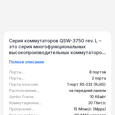
Серия коммутаторов QSW-3750 rev. L –
это серия многофункциональных
высокопроизводительных коммутаторов
с повышенной безопасностью.
Полное описание
Коммутаторы данной серии обладают
превосходным конструктивным
Порты
8 портов
исполнением, надежностью и простотой
10/100/1000BASE-
Порты
2 порта
использования. Базовый функционал
T:
100/1000BASE-X
Порты консоли:
1 порт RS-232 (RJ45)
коммутаторов полностью соответствует
SFP:
Расположение
на передней панели
мировым требованиям для построения
разъемов
Jumbo Frame:
10 Кбайт
надежных сетей уровня доступа.
питания:
Коммутационная
20 Гбит/с
Коммутаторы осуществляют
матрица:
Пропускная
15 Мпак/с (Mpps)
подключение конечных пользователей к
способность: